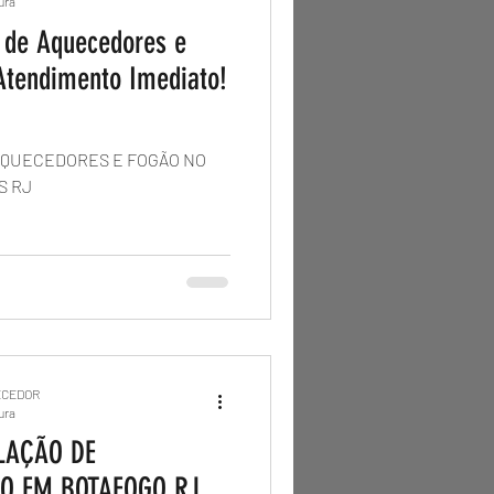
tura
o de Aquecedores e
Atendimento Imediato!
AQUECEDORES E FOGÃO NO
S RJ
ECEDOR
tura
LAÇÃO DE
O EM BOTAFOGO RJ