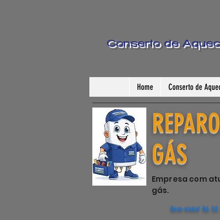
Conserto de Aquece
Home
Conserto de Aquec
REPARO
GÁS
Empresa com atu
gás.
Bem-vindo! Há 30 