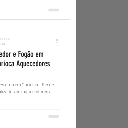
ECEDOR
tura
edor e Fogão em
arioca Aquecedores
s atua em Curicica – Rio de
alizados em aquecedores a