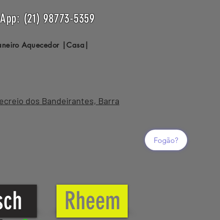
sApp: (21) 98773-5359
Janeiro Aquecedor |Casa|
Recreio dos Bandeirantes, Barra
Fogão?
sch
Rheem