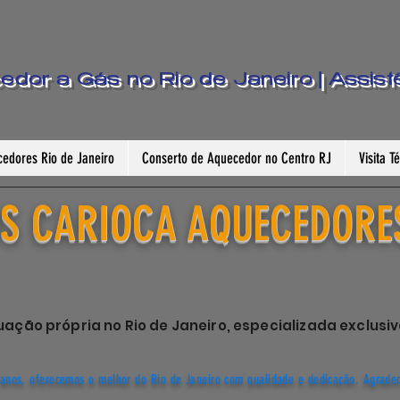
dor a Gás no Rio de Janeiro | Assist
edores Rio de Janeiro
Conserto de Aquecedor no Centro RJ
Visita 
S CARIOCA AQUECEDORE
ação própria no Rio de Janeiro, especializada exclu
anos, oferecemos o melhor do Rio de Janeiro com qualidade e dedicação. Agrade