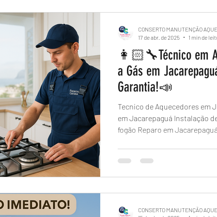
CONSERTO MANUTENÇÃO AQU
17 de abr. de 2025
1 min de lei
👩🏻‍🔧Técnico em A
a Gás em Jacarepagu
Garantia!📣
Tecnico de Aquecedores em Jacarepaguá 
em Jacarepaguá Instalação de aquecedor Instalação de
fogão Reparo em Jacarepagu
CONSERTO MANUTENÇÃO AQU