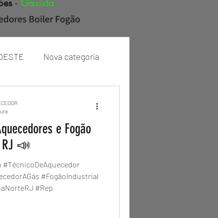
ões
-
Gasista
cedores Boiler Fogão
OESTE
Nova categoria
Rheem
ECEDOR
tura
Aquecedores e Fogão
e RJ 📣
o #TécnicoDeAquecedor
ecedorAGás #FogãoIndustrial
naNorteRJ #Rep