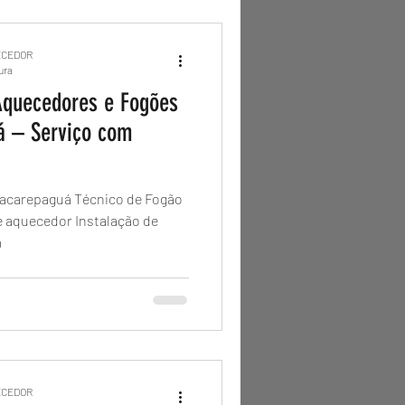
ECEDOR
tura
quecedores e Fogões
á – Serviço com
Técnico de Fogão
á
ECEDOR