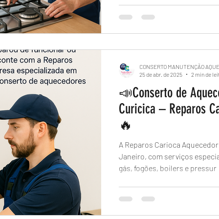
CONSERTO MANUTENÇÃO AQU
25 de abr. de 2025
2 min de lei
📣Conserto de Aquec
Curicica – Reparos C
🔥
A Reparos Carioca Aquecedore
Janeiro, com serviços especi
gás, fogões, boilers e pressur