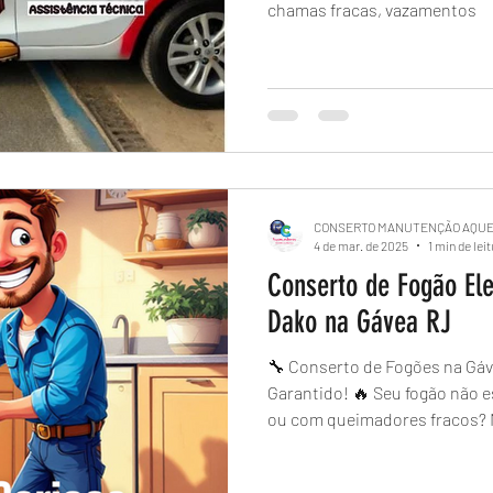
chamas fracas, vazamentos
CONSERTO MANUTENÇÃO AQU
4 de mar. de 2025
1 min de lei
Conserto de Fogão El
Dako na Gávea RJ
🔧 Conserto de Fogões na Gáv
Garantido! 🔥 Seu fogão não está acendendo, vazando gás
ou com queimadores fracos? 