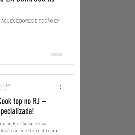
E AQUECEDORES E FOGÃO EM
ECEDOR
itura
Cook top no RJ –
specializada!
op no RJ – Assistência