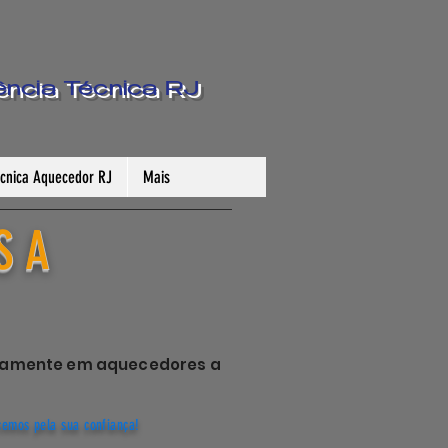
ência Técnica RJ
Técnica Aquecedor RJ
Mais
S A
sivamente em aquecedores a
cemos pela sua confiança!