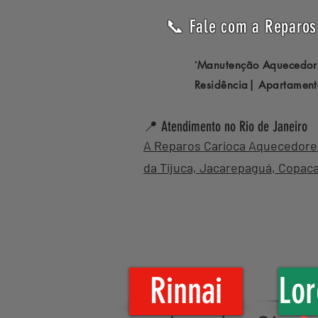
📞 Fale com a Reparos 
Manutenção Aquecedor
"
Residência| Apartament
📍 Atendimento no Rio de Janeiro
A Reparos Carioca Aquecedores 
da Tijuca,
Jacarepaguá
,
Copac
Rinnai
Lor