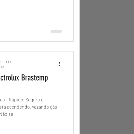
ECEDOR
tura
ectrolux Brastemp
ea – Rápido, Seguro e
Não se