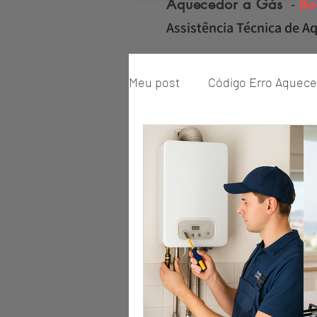
Aquecedor a Gás
-
Bo
Assistência Técnica de Aq
Meu post
Código Erro Aquece
#
"ZONA NORTE RJ" Conserto|
Reparo de Aquecedor a Gás