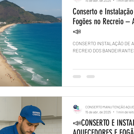
15 de abr. de 2025
1 min de lei
Conserto e Instalaçã
Fogões no Recreio – 
📣
CONSERTO INSTALAÇÃO DE 
RECREIO DOS BANDEIRANTE
CONSERTO MANUTENÇÃO AQU
15 de abr. de 2025
1 min de lei
📣CONSERTO E INSTA
AQUECEDORES E FOGÃ