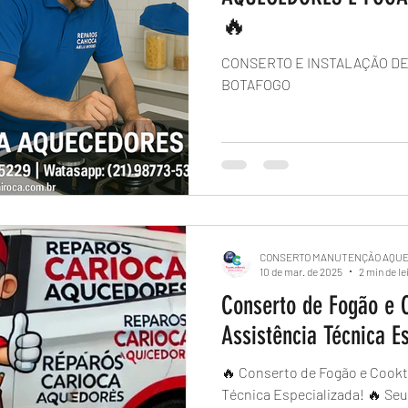
🔥
CONSERTO E INSTALAÇÃO D
BOTAFOGO
CONSERTO MANUTENÇÃO AQU
10 de mar. de 2025
2 min de le
Conserto de Fogão e 
Assistência Técnica E
🔥 Conserto de Fogão e Cookt
Técnica Especializada! 🔥 Seu fogão ou cooktop está com