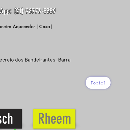
sApp: (21) 98773-5359
Janeiro Aquecedor |Casa|
Recreio dos Bandeirantes, Barra
Fogão?
sch
Rheem