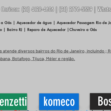
Carioca: (21) 4128-4606 | (21) 2776-5359 | What
 a Gás | Aquecedor de água | Aquecedor Passagem
Rio de 
o | Bairro RJ | Reparo de Aquecedor |Chuveiro a Gás
atende diversos bairros do Rio de Janeiro, incluindo ; 
abana
,
Botafogo
, Tijuca, Méier e região.
Bo
enzetti
komeco