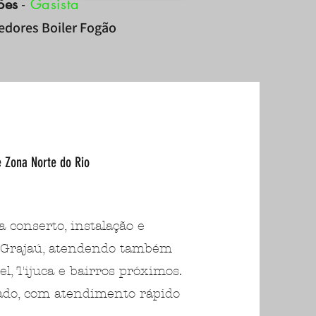
ões
-
Gasista
cedores Boiler Fogão
e Zona Norte do Rio
 conserto, instalação e
 Grajaú, atendendo também
el, Tijuca e bairros próximos.
zado, com atendimento rápido