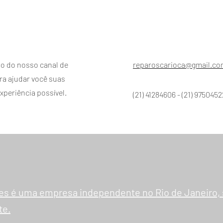
o do nosso canal de
reparoscarioca@gmail.c
a ajudar você suas
xperiência possível.
(21) 41284606 - (21) 975045
es é uma empresa independente no Rio de Janeiro, 
te.