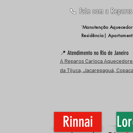
📞 Fale com a Reparos 
Manutenção Aquecedor
"
Residência| Apartament
📍 Atendimento no Rio de Janeiro
A Reparos Carioca Aquecedores 
da Tijuca,
Jacarepaguá
,
Copac
Rinnai
Lor