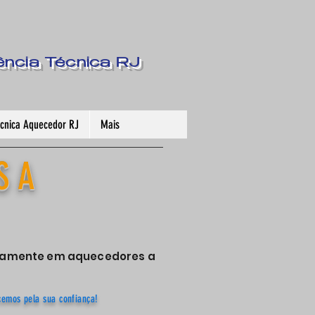
ência Técnica RJ
Técnica Aquecedor RJ
Mais
S A
sivamente em aquecedores a
cemos pela sua confiança!