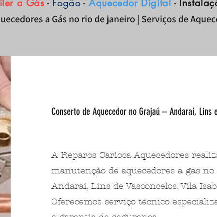
iler a Gás
-
Fogão
-
Aquecedor Digital
-
Instalaç
uecedores a Gás no rio de janeiro | Serviços de Aque
Conserto de Aquecedor no Grajaú – Andaraí, Lins 
A Reparos Carioca Aquecedores realiza
manutenção de aquecedores a gás no
Andaraí, Lins de Vasconcelos, Vila Isab
Oferecemos serviço técnico especiali