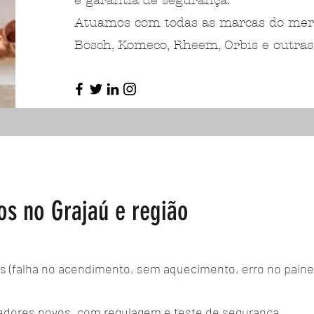
e garantia de segurança.
Atuamos com todas as marcas do merca
Bosch, Komeco, Rheem, Orbis e outras
os no Grajaú e região
 (falha no acendimento, sem aquecimento, erro no painel
edores novos, com regulagem e teste de segurança.