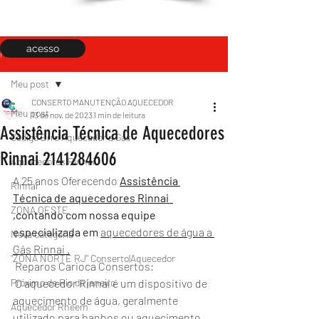
acesso
Post
Meu post
CONSERTO MANUTENÇÃO AQUECEDOR
Meu post
13 de nov. de 2023
1 min de leitura
Assistência Técnica de Aquecedores
Código Erro Aquecedor a Gás
Rinnai 2141284606
Aquecedores Rinnai
A 25 anos Oferecendo 
Assistência 
Rinnai
Técnica de aquecedores Rinnai  
ZONA OESTE
,contando com nossa equipe 
especializada em 
aquecedores de água a 
Nova categoria
Gás Rinnai .
"ZONA NORTE RJ" Conserto|Aquecedor
 Reparos Carioca Consertos:
Próximo de Rio de janeiro
 O aquecedor Rinnai é um dispositivo de 
aquecimento de água, geralmente 
Aquecedor Rheem
utilizado para banhos ou aquecimento 