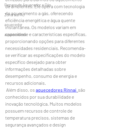
Reparo de Aquecedor a Gás
de ambientes. Ele opera com tecnologia 
de aquecimento a gás, oferecendo 
Zona sul RJ
eficiência energética e água quente 
aquecedor
instantânea. Os modelos variam em 
capacidade e características específicas, 
aquecedores
proporcionando opções para diferentes 
necessidades residenciais. Recomenda-
se verificar as especificações do modelo 
específico desejado para obter 
informações detalhadas sobre 
desempenho, consumo de energia e 
recursos adicionais.
 Além disso, os
aquecedores Rinnai 
são 
conhecidos por sua durabilidade e 
inovação tecnológica. Muitos modelos 
possuem recursos de controle de 
temperatura precisos, sistemas de 
segurança avançados e design 