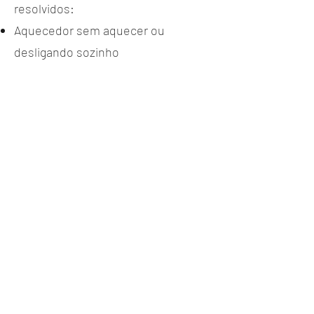
resolvidos:
Aquecedor sem aquecer ou
desligando sozinho
Cheiro de gás ou suspeita de
vazamento
Chama fraca ou intermitente
Baixa pressão de água quente
Conversão de GLP para GN e
ajustes Naturgy
Garantimos atendimento técnico
de confiança e serviço de
qualidade com peças originais e
garantia.
Ideal para apartamentos, casas e
condomínios da região.