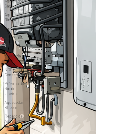
Aquecedor a
Gás
Aquecedores
Rinnai
Rinnai
ZONA
OESTE
Nova
categoria
"ZONA
NORTE RJ"
Conserto|Aquecedor
Próximo de
Rio de
janeiro
Aquecedor
Rheem
Reparo de
Aquecedor a
Gás