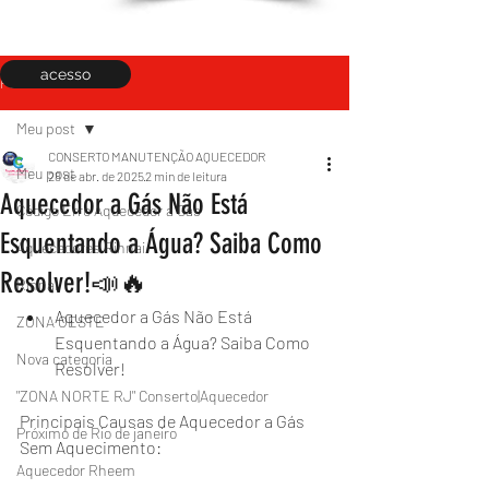
acesso
Post
Meu post
CONSERTO MANUTENÇÃO AQUECEDOR
Meu post
28 de abr. de 2025
2 min de leitura
Aquecedor a Gás Não Está
Código Erro Aquecedor a Gás
Esquentando a Água? Saiba Como
Aquecedores Rinnai
Resolver!📣🔥
Rinnai
Aquecedor a Gás Não Está 
ZONA OESTE
Esquentando a Água? Saiba Como 
Nova categoria
Resolver!
"ZONA NORTE RJ" Conserto|Aquecedor
Principais Causas de Aquecedor a Gás 
Próximo de Rio de janeiro
Sem Aquecimento:
Aquecedor Rheem