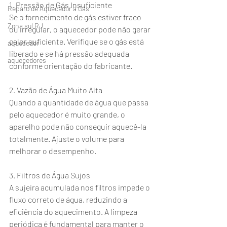
1. Pressão de Gás Insuficiente
Reparo de Aquecedor a Gás
Se o fornecimento de gás estiver fraco 
Zona sul RJ
ou irregular, o aquecedor pode não gerar 
calor suficiente. Verifique se o gás está 
aquecedor
liberado e se há pressão adequada 
aquecedores
conforme orientação do fabricante.
2. Vazão de Água Muito Alta
Quando a quantidade de água que passa 
pelo aquecedor é muito grande, o 
aparelho pode não conseguir aquecê-la 
totalmente. Ajuste o volume para 
melhorar o desempenho.
3. Filtros de Água Sujos
A sujeira acumulada nos filtros impede o 
fluxo correto de água, reduzindo a 
eficiência do aquecimento. A limpeza 
periódica é fundamental para manter o 