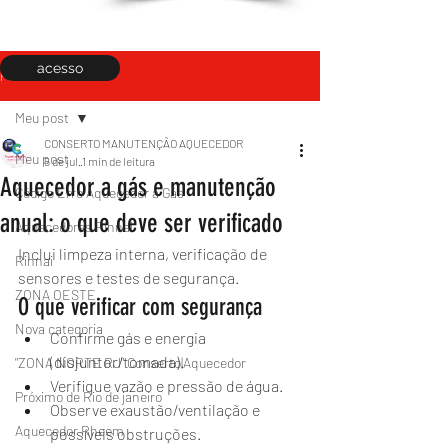
acesso
Post
Meu post
CONSERTO MANUTENÇÃO AQUECEDOR
Meu post
5 de jul.
1 min de leitura
Aquecedor a gás e manutenção
Código Erro Aquecedor a Gás
anual: o que deve ser verificado
Aquecedores Rinnai
Inclui limpeza interna, verificação de 
Rinnai
sensores e testes de segurança.
ZONA OESTE
O que verificar com segurança
Nova categoria
Confirme gás e energia 
(disjuntor/tomada).
"ZONA NORTE RJ" Conserto|Aquecedor
Verifique vazão e pressão de água.
Próximo de Rio de janeiro
Observe exaustão/ventilação e 
Aquecedor Rheem
possíveis obstruções.