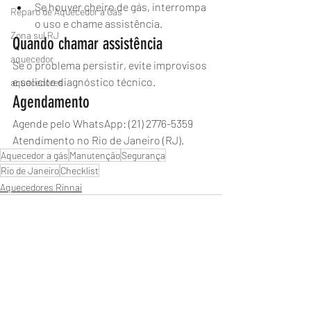
Se houver cheiro de gás, interrompa 
Reparo de Aquecedor a Gás
o uso e chame assistência.
Zona sul RJ
Quando chamar assistência
aquecedor
Se o problema persistir, evite improvisos 
e solicite diagnóstico técnico.
aquecedores
Agendamento
Agende pelo WhatsApp: (21) 2776-5359
Atendimento no Rio de Janeiro (RJ).
Aquecedor a gás
Manutenção
Segurança
Rio de Janeiro
Checklist
Aquecedores Rinnai
Posts recentes
Ver tudo