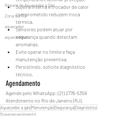
Reparo de Aquecedor a Gás
Sujeira interna e trocador de calor 
comprometido reduzem troca 
Zona sul RJ
térmica.
aquecedor
Sensores podem atuar por 
segurança quando detectam 
aquecedores
anomalias.
Evite operar no limite e faça 
manutenção preventiva.
Persistindo, solicite diagnóstico 
técnico.
Agendamento
Agende pelo WhatsApp: (21) 2776-5359
Atendimento no Rio de Janeiro (RJ).
Aquecedor a gás
Manutenção
Segurança
Diagnóstico
Superaquecimento
Aquecedores Rinnai