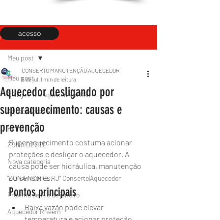
acesso
Post
Meu post
CONSERTO MANUTENÇÃO AQUECEDOR
Meu post
5 de jul.
1 min de leitura
Aquecedor desligando por
Código Erro Aquecedor a Gás
superaquecimento: causas e
Aquecedores Rinnai
prevenção
Rinnai
Superaquecimento costuma acionar 
ZONA OESTE
proteções e desligar o aquecedor. A 
Nova categoria
causa pode ser hidráulica, manutenção 
ou sensores.
"ZONA NORTE RJ" Conserto|Aquecedor
Pontos principais
Próximo de Rio de janeiro
Baixa vazão pode elevar 
Aquecedor Rheem
temperatura e acionar proteção.