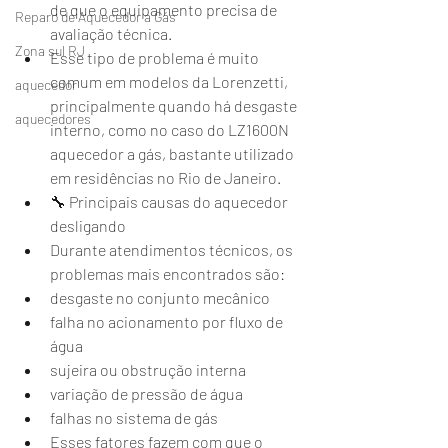
de que o equipamento precisa de 
Reparo de Aquecedor a Gás
avaliação técnica.
Zona sul RJ
Esse tipo de problema é muito 
comum em modelos da Lorenzetti, 
aquecedor
principalmente quando há desgaste 
aquecedores
interno, como no caso do LZ1600N 
aquecedor a gás, bastante utilizado 
em residências no Rio de Janeiro.
🔧 Principais causas do aquecedor 
desligando
Durante atendimentos técnicos, os 
problemas mais encontrados são:
desgaste no conjunto mecânico
falha no acionamento por fluxo de 
água
sujeira ou obstrução interna
variação de pressão de água
falhas no sistema de gás
Esses fatores fazem com que o 