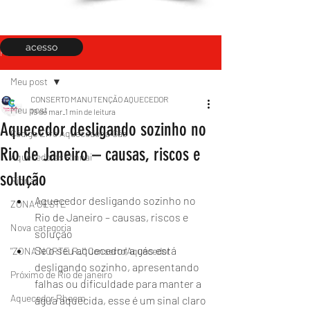
acesso
Post
Meu post
CONSERTO MANUTENÇÃO AQUECEDOR
Meu post
19 de mar.
1 min de leitura
Aquecedor desligando sozinho no
Código Erro Aquecedor a Gás
Rio de Janeiro – causas, riscos e
Aquecedores Rinnai
solução
Rinnai
Aquecedor desligando sozinho no 
ZONA OESTE
Rio de Janeiro – causas, riscos e 
Nova categoria
solução
Se o seu aquecedor a gás está 
"ZONA NORTE RJ" Conserto|Aquecedor
desligando sozinho, apresentando 
Próximo de Rio de janeiro
falhas ou dificuldade para manter a 
Aquecedor Rheem
água aquecida, esse é um sinal claro 