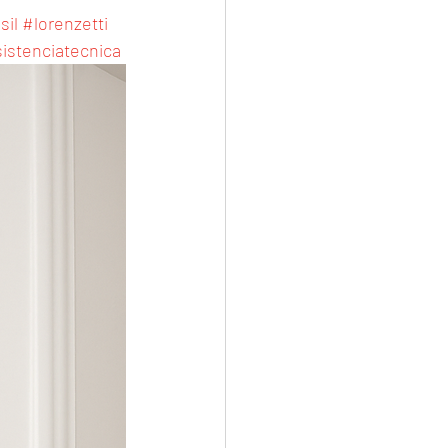
sil
#lorenzetti
istenciatecnica