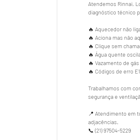
Atendemos Rinnai, L
diagnóstico técnico 
🔥 Aquecedor não lig
🔥 Aciona mas não a
🔥 Clique sem chama
🔥 Água quente oscil
🔥 Vazamento de gás
🔥 Códigos de erro E1, 
Trabalhamos com con
segurança e ventilaç
📍 Atendimento em to
adjacências.
📞 (21) 97504-5229