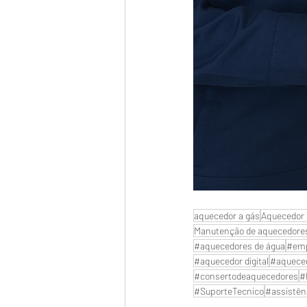
aquecedor a gás
Aquecedor 
Manutenção de aquecedore
#aquecedores de água
#emp
#aquecedor digital
#aquece
#consertodeaquecedores
#
#SuporteTecnico
#assistên