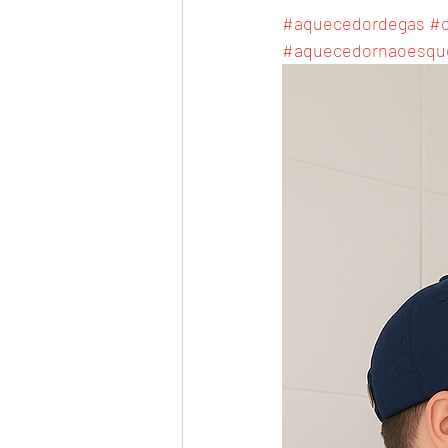
#aquecedordegas
#c
#aquecedornaoesqu