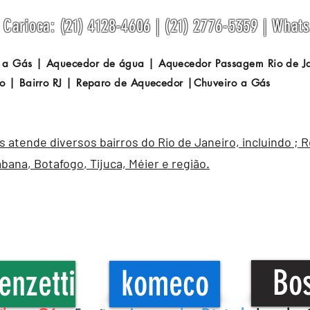
Carioca: (21) 4128-4606 | (21) 2776-5359 | What
 a Gás | Aquecedor de água | Aquecedor Passagem
Rio de 
o | Bairro RJ | Reparo de Aquecedor |Chuveiro a Gás
atende diversos bairros do Rio de Janeiro, incluindo ; 
abana
,
Botafogo
, Tijuca, Méier e região.
Bo
enzetti
komeco