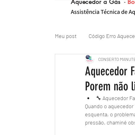
Aquecedor a Gás
-
Bo
Assistência Técnica de Aq
Meu post
Código Erro Aquece
"ZONA NORTE RJ" Conserto|
CONSERTO MANUT
Aquecedor F
Porem não l
Reparo de Aquecedor a Gás
🔧 Aquecedor Fa
Quando o aquecedor de
esquenta, o problema
pressão, chaminé obs