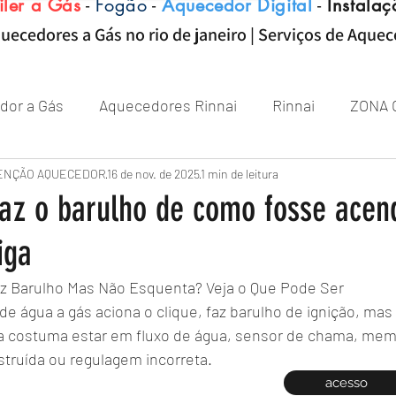
iler a Gás
-
Fogão
-
Aquecedor Digital
-
Instalaç
uecedores a Gás no rio de janeiro | Serviços de Aque
dor a Gás
Aquecedores Rinnai
Rinnai
ZONA 
Aquecedor
ENÇÃO AQUECEDOR
Próximo de Rio de janeiro
16 de nov. de 2025
1 min de leitura
Aquecedor 
az o barulho de como fosse acen
iga
Zona sul RJ
aquecedor
aquecedores
z Barulho Mas Não Esquenta? Veja o Que Pode Ser
 água a gás aciona o clique, faz barulho de ignição, mas
 costuma estar em fluxo de água, sensor de chama, memb
truída ou regulagem incorreta.
acesso