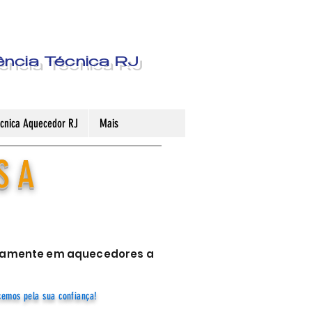
ência Técnica RJ
Técnica Aquecedor RJ
Mais
S A
sivamente em aquecedores a
cemos pela sua confiança!