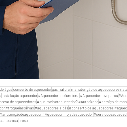
de água
conserto de aquecedor
gás natural
manutenção de aquecedores
nat
s
instalação aquecedor
#Aquecedornaofunciona
#Aquecedornovoparou
#Ass
resa de aquecedores
#qualmelhoraquecedor?
#Autorizada
#serviço de man
dor
#troqueiaspilhas
#aquecedores a gás
#conserto de aquecedores
#aquec
Manutençãodeaquecedor
#Aquecedor
#lojadeaquecedor
#servicodeaqueced
cia técnica
rinnai