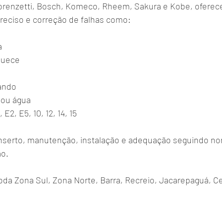
orenzetti, Bosch, Komeco, Rheem, Sakura e Kobe, oferec
preciso e correção de falhas como:
a
quece
ando
 ou água
E2, E5, 10, 12, 14, 15
serto, manutenção, instalação e adequação seguindo no
ão.
da Zona Sul, Zona Norte, Barra, Recreio, Jacarepaguá, Ce