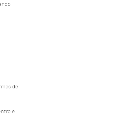
endo 
rmas de 
ntro e 