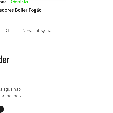
ões
-
Gasista
cedores Boiler Fogão
OESTE
Nova categoria
Rheem
der
 a água não 
rana, baixa 