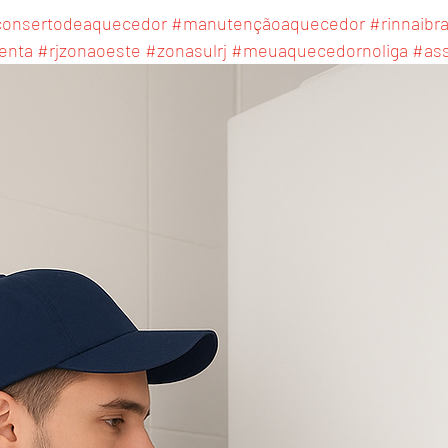
onsertodeaquecedor
#manutençãoaquecedor
#rinnaibra
enta
#rjzonaoeste
#zonasulrj
#meuaquecedornoliga
#ass