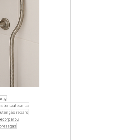
urgy
istenciatecnica
utenção reparo
edorparou
oresagas