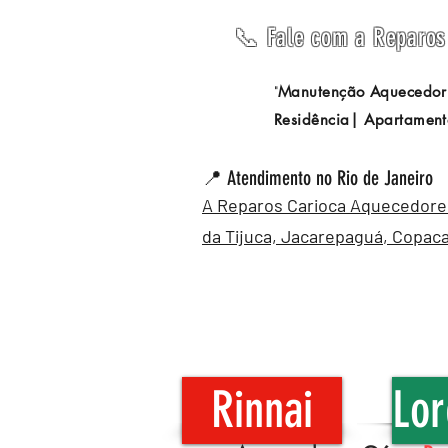
📞 Fale com a Reparos 
Manutenção Aquecedor
"
Residência| Apartament
📍 Atendimento no Rio de Janeiro
A Reparos Carioca Aquecedores 
da Tijuca,
Jacarepaguá
,
Copac
Rinnai
Lor