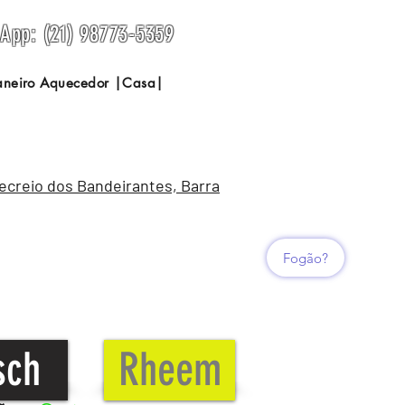
sApp: (21) 98773-5359
Janeiro Aquecedor |Casa|
Recreio dos Bandeirantes, Barra
Fogão?
sch
Rheem