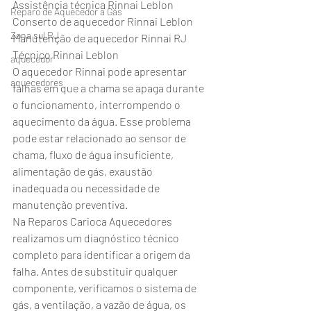
Assistência técnica Rinnai Leblon
Reparo de Aquecedor a Gás
Conserto de aquecedor Rinnai Leblon
Zona sul RJ
Manutenção de aquecedor Rinnai RJ
Técnico Rinnai Leblon
aquecedor
O aquecedor Rinnai pode apresentar 
aquecedores
falhas em que a chama se apaga durante 
o funcionamento, interrompendo o 
aquecimento da água. Esse problema 
pode estar relacionado ao sensor de 
chama, fluxo de água insuficiente, 
alimentação de gás, exaustão 
inadequada ou necessidade de 
manutenção preventiva.
Na Reparos Carioca Aquecedores 
realizamos um diagnóstico técnico 
completo para identificar a origem da 
falha. Antes de substituir qualquer 
componente, verificamos o sistema de 
gás, a ventilação, a vazão de água, os 