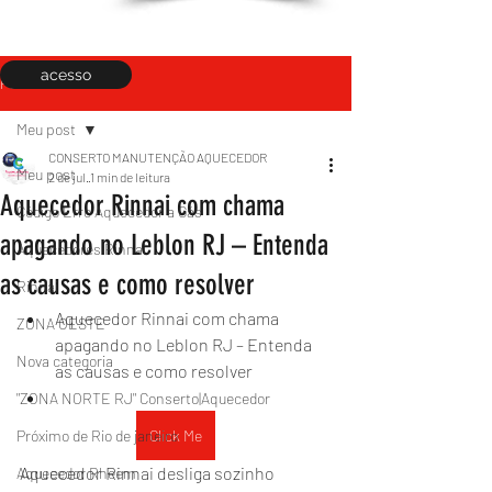
acesso
Post
Meu post
CONSERTO MANUTENÇÃO AQUECEDOR
Meu post
2 de jul.
1 min de leitura
Aquecedor Rinnai com chama
Código Erro Aquecedor a Gás
apagando no Leblon RJ – Entenda
Aquecedores Rinnai
as causas e como resolver
Rinnai
Aquecedor Rinnai com chama 
ZONA OESTE
apagando no Leblon RJ – Entenda 
Nova categoria
as causas e como resolver
"ZONA NORTE RJ" Conserto|Aquecedor
Próximo de Rio de janeiro
Click Me
Aquecedor Rinnai desliga sozinho
Aquecedor Rheem