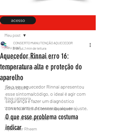
acesso
Post
Meu post
CONSERTO MANUTENÇÃO AQUECEDOR
Meu post
5 de jul.
1 min de leitura
Aquecedor Rinnai erro 16:
Código Erro Aquecedor a Gás
temperatura alta e proteção do
Aquecedores Rinnai
aparelho
Rinnai
Se o seu aquecedor Rinnai apresentou 
ZONA OESTE
esse sintoma/código, o ideal é agir com 
Nova categoria
segurança e fazer um diagnóstico 
correto antes de tentar qualquer ajuste.
"ZONA NORTE RJ" Conserto|Aquecedor
O que esse problema costuma 
Próximo de Rio de janeiro
indicar
Aquecedor Rheem