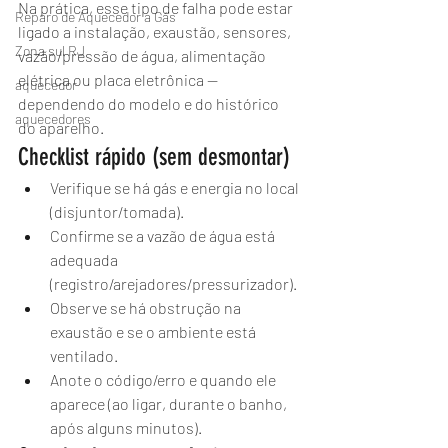
Na prática, esse tipo de falha pode estar 
Reparo de Aquecedor a Gás
ligado a instalação, exaustão, sensores, 
Zona sul RJ
vazão/pressão de água, alimentação 
elétrica ou placa eletrônica — 
aquecedor
dependendo do modelo e do histórico 
aquecedores
do aparelho.
Checklist rápido (sem desmontar)
Verifique se há gás e energia no local 
(disjuntor/tomada).
Confirme se a vazão de água está 
adequada 
(registro/arejadores/pressurizador).
Observe se há obstrução na 
exaustão e se o ambiente está 
ventilado.
Anote o código/erro e quando ele 
aparece (ao ligar, durante o banho, 
após alguns minutos).