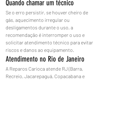
Quando chamar um técnico
Se o erro persistir, se houver cheiro de 
gás, aquecimento irregular ou 
desligamentos durante o uso, a 
recomendação é interromper o uso e 
solicitar atendimento técnico para evitar 
riscos e danos ao equipamento.
Atendimento no Rio de Janeiro
A Reparos Carioca atende RJ (Barra, 
Recreio, Jacarepaguá, Copacabana e 
região) com diagnóstico e manutenção 
em aquecedores a gás Rinnai.
Para orçamento e agendamento, fale 
pelo WhatsApp: (21) 2776-5359.
Aquecedor a gás
Rinnai
Diagnóstico
Temperatura
Erro 16
Aquecedores Rinnai