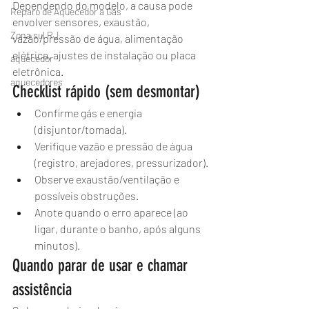
Dependendo do modelo, a causa pode 
Reparo de Aquecedor a Gás
envolver sensores, exaustão, 
Zona sul RJ
vazão/pressão de água, alimentação 
elétrica, ajustes de instalação ou placa 
aquecedor
eletrônica.
aquecedores
Checklist rápido (sem desmontar)
Confirme gás e energia 
(disjuntor/tomada).
Verifique vazão e pressão de água 
(registro, arejadores, pressurizador).
Observe exaustão/ventilação e 
possíveis obstruções.
Anote quando o erro aparece (ao 
ligar, durante o banho, após alguns 
minutos).
Quando parar de usar e chamar 
assistência