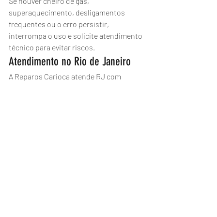
Se houver cheiro de gás, 
superaquecimento, desligamentos 
frequentes ou o erro persistir, 
interrompa o uso e solicite atendimento 
técnico para evitar riscos.
Atendimento no Rio de Janeiro
A Reparos Carioca atende RJ com 
diagnóstico e manutenção em 
aquecedores a gás Rinnai.
Agende pelo WhatsApp: (21) 2776-5359.
Aquecedor a gás
Manutenção
Segurança
Rinnai
Erro 19
Aquecedores Rinnai