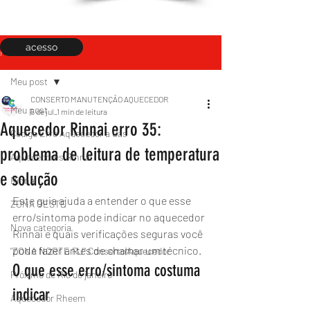
acesso
Post
Meu post
CONSERTO MANUTENÇÃO AQUECEDOR
Meu post
5 de jul.
1 min de leitura
Aquecedor Rinnai erro 35:
Código Erro Aquecedor a Gás
problema de leitura de temperatura
Aquecedores Rinnai
e solução
Rinnai
Este guia ajuda a entender o que esse 
ZONA OESTE
erro/sintoma pode indicar no aquecedor 
Nova categoria
Rinnai e quais verificações seguras você 
pode fazer antes de chamar um técnico.
"ZONA NORTE RJ" Conserto|Aquecedor
O que esse erro/sintoma costuma 
Próximo de Rio de janeiro
indicar
Aquecedor Rheem