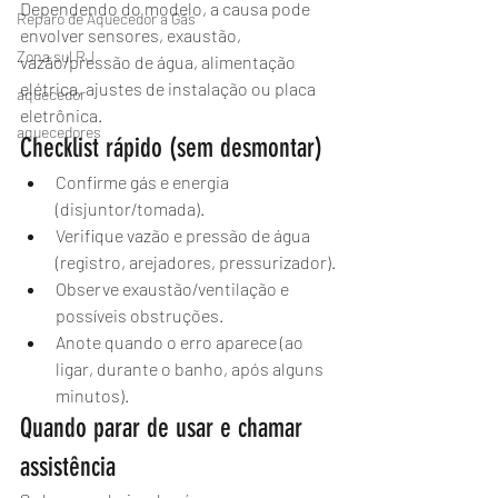
Dependendo do modelo, a causa pode 
Reparo de Aquecedor a Gás
envolver sensores, exaustão, 
Zona sul RJ
vazão/pressão de água, alimentação 
elétrica, ajustes de instalação ou placa 
aquecedor
eletrônica.
aquecedores
Checklist rápido (sem desmontar)
Confirme gás e energia 
(disjuntor/tomada).
Verifique vazão e pressão de água 
(registro, arejadores, pressurizador).
Observe exaustão/ventilação e 
possíveis obstruções.
Anote quando o erro aparece (ao 
ligar, durante o banho, após alguns 
minutos).
Quando parar de usar e chamar 
assistência