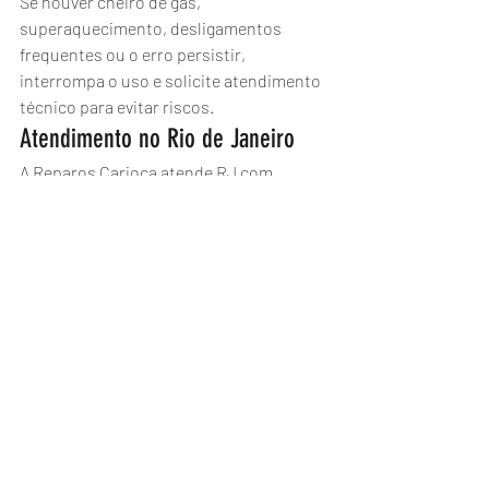
Se houver cheiro de gás, 
superaquecimento, desligamentos 
frequentes ou o erro persistir, 
interrompa o uso e solicite atendimento 
técnico para evitar riscos.
Atendimento no Rio de Janeiro
A Reparos Carioca atende RJ com 
diagnóstico e manutenção em 
aquecedores a gás Rinnai.
Agende pelo WhatsApp: (21) 2776-5359.
Aquecedor a gás
Rinnai
Sensor
Temperatura
Erro 35
Aquecedores Rinnai
Posts recentes
Ver tudo