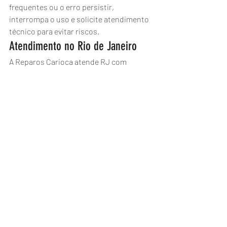
frequentes ou o erro persistir, 
interrompa o uso e solicite atendimento 
técnico para evitar riscos.
Atendimento no Rio de Janeiro
A Reparos Carioca atende RJ com 
diagnóstico e manutenção em 
aquecedores a gás Rinnai.
Agende pelo WhatsApp: (21) 2776-5359.
Aquecedor a gás
Rinnai
Diagnóstico
Sensor
Erro 54
Aquecedores Rinnai
Posts recentes
Ver tudo