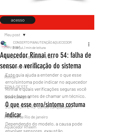
acesso
Post
Meu post
CONSERTO MANUTENÇÃO AQUECEDOR
Meu post
5 de jul.
1 min de leitura
Aquecedor Rinnai erro 54: falha de
Código Erro Aquecedor a Gás
sensor e verificação do sistema
Aquecedores Rinnai
Este guia ajuda a entender o que esse 
Rinnai
erro/sintoma pode indicar no aquecedor 
ZONA OESTE
Rinnai e quais verificações seguras você 
pode fazer antes de chamar um técnico.
Nova categoria
O que esse erro/sintoma costuma 
"ZONA NORTE RJ" Conserto|Aquecedor
indicar
Próximo de Rio de janeiro
Dependendo do modelo, a causa pode 
Aquecedor Rheem
envolver sensores, exaustão, 