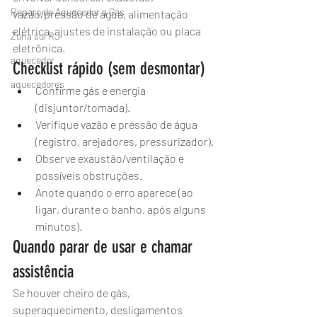
Reparo de Aquecedor a Gás
vazão/pressão de água, alimentação 
elétrica, ajustes de instalação ou placa 
Zona sul RJ
eletrônica.
aquecedor
Checklist rápido (sem desmontar)
aquecedores
Confirme gás e energia 
(disjuntor/tomada).
Verifique vazão e pressão de água 
(registro, arejadores, pressurizador).
Observe exaustão/ventilação e 
possíveis obstruções.
Anote quando o erro aparece (ao 
ligar, durante o banho, após alguns 
minutos).
Quando parar de usar e chamar 
assistência
Se houver cheiro de gás, 
superaquecimento, desligamentos 