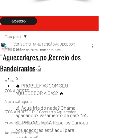
acesso
Post
Meu post
CONSERTO MANUTENÇÃO AQUECEDOR
Meu post
7 de fev. de 2025
1 min de leitura
"Aquecedores no Recreio dos
Código Erro Aquecedor a Gás
Bandeirantes "
Aquecedores Rinnai
A
Rinnai
🔥 PROBLEMAS COM SEU 
ZONA OESTE
AQUECEDOR A GÁS? 🔥
Nova categoria
🚿 Água fria do nada? Chama 
"ZONA NORTE RJ" Conserto|Aquecedor
apagando? Vazamento de gás? NÃO 
Próximo de Rio de janeiro
SE PREOCUPE! A Reparos Carioca 
Aquecedores está aqui para 
Aquecedor Rheem
resolver ✅