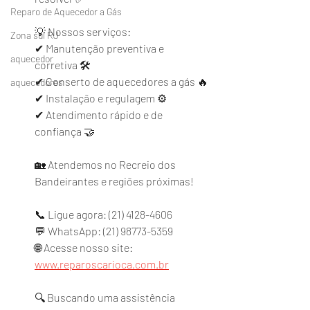
Reparo de Aquecedor a Gás
💡 Nossos serviços:
Zona sul RJ
✔ Manutenção preventiva e 
aquecedor
corretiva 🛠
✔ Conserto de aquecedores a gás 🔥
aquecedores
✔ Instalação e regulagem ⚙
✔ Atendimento rápido e de 
confiança 🤝
🏡 Atendemos no Recreio dos 
Bandeirantes e regiões próximas!
📞 Ligue agora: (21) 4128-4606
💬 WhatsApp: (21) 98773-5359
🌐 Acesse nosso site: 
www.reparoscarioca.com.br
🔍 Buscando uma assistência 