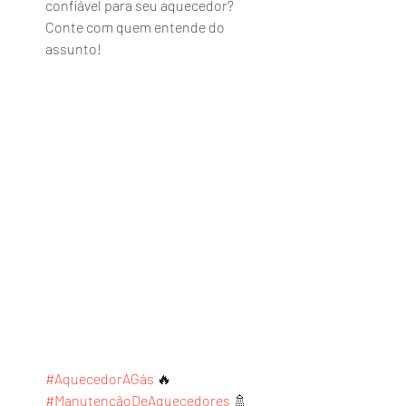
confiável para seu aquecedor? 
Conte com quem entende do 
assunto!
#AquecedorAGás
 🔥 
#ManutençãoDeAquecedores
 🚿 