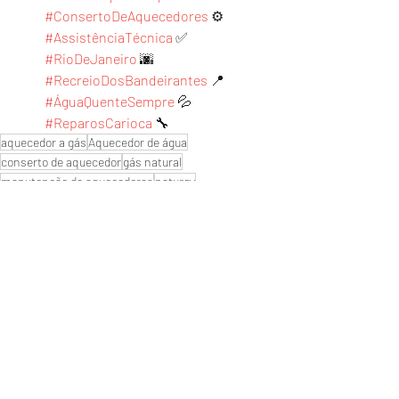
#ConsertoDeAquecedores
 ⚙ 
#AssistênciaTécnica
 ✅ 
#RioDeJaneiro
 🌆 
#RecreioDosBandeirantes
 📍 
#ÁguaQuenteSempre
 💦 
#ReparosCarioca
 🔧
aquecedor a gás
Aquecedor de água
conserto de aquecedor
gás natural
manutenção de aquecedores
naturgy
Manutenção de aquecedores
instalação aquecedor
#Aquecedornaofunciona
#Aquecedornovoparou
#Assistenciatecnica
#aquecedores de água
#empresa de aquecedores
#qualmelhoraquecedor?
#Autorizada
#serviço de manutenção reparo
#aquecedor digital
#aquecedor
#troqueiaspilhas
#aquecedores a gás
#conserto de aquecedores
#aquecedorparou
#consertodeaquecedores
#Manutençãodeaquecedor
#Aquecedor
#lojadeaquecedor
#SuporteTecnico
#assistência técnica
#reparodeaquecedor