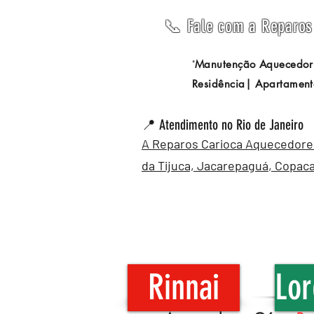
📞 Fale com a Reparos 
Manutenção Aquecedor
"
Residência| Apartament
📍 Atendimento no Rio de Janeiro
A Reparos Carioca Aquecedores 
da Tijuca,
Jacarepaguá
,
Copac
Rinnai
Lor