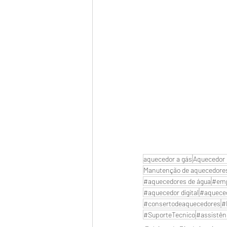
aquecedor a gás
Aquecedor 
Manutenção de aquecedore
#aquecedores de água
#emp
#aquecedor digital
#aquece
#consertodeaquecedores
#
#SuporteTecnico
#assistên