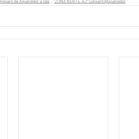
Reparo de Aquecedor a Gás
"ZONA NORTE RJ" Conserto|Aquecedor