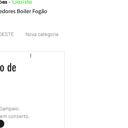
ões
-
Gasista
cedores Boiler Fogão
OESTE
Nova categoria
Rheem
o de
Sampaio, 
 em conserto, 