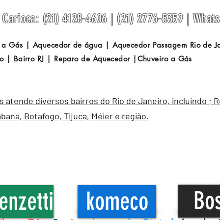
Carioca: (21) 4128-4606 | (21) 2776-5359 | What
 a Gás | Aquecedor de água | Aquecedor Passagem
Rio de 
o | Bairro RJ | Reparo de Aquecedor |Chuveiro a Gás
atende diversos bairros do Rio de Janeiro, incluindo ; 
abana
,
Botafogo
, Tijuca, Méier e região.
Bo
enzetti
komeco