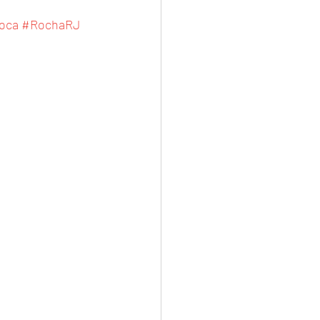
oca
#RochaRJ