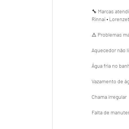
🔧 Marcas atend
Rinnai • Lorenze
⚠️ Problemas ma
Aquecedor não l
Água fria no ban
Vazamento de á
Chama irregular
Falta de manute