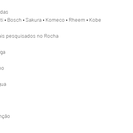
idas
tti • Bosch • Sakura • Komeco • Rheem • Kobe
is pesquisados no Rocha
iga
ho
gua
nção