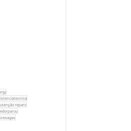
urgy
istenciatecnica
utenção reparo
edorparou
oresagas