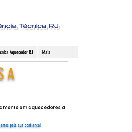
ência Técnica RJ
Técnica Aquecedor RJ
Mais
S A
sivamente em aquecedores a
cemos pela sua confiança!