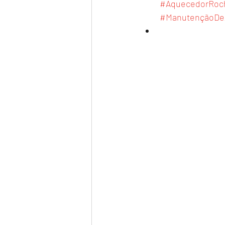
#AquecedorRoc
#ManutençãoDe