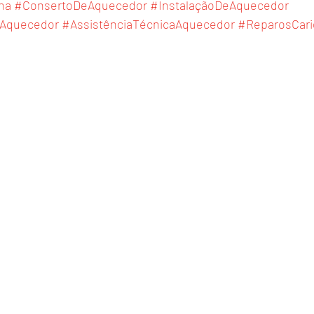
ha
#ConsertoDeAquecedor
#InstalaçãoDeAquecedor
Aquecedor
#AssistênciaTécnicaAquecedor
#ReparosCari