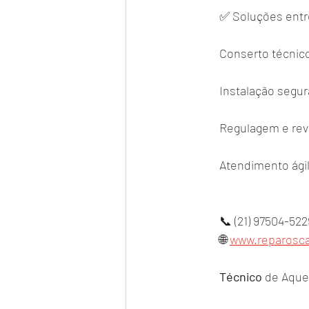
✅ Soluções ent
Conserto técnic
Instalação segur
Regulagem e rev
Atendimento ágil
📞 (21) 97504-522
🌐 
www.reparosca
Técnico
 de Aque