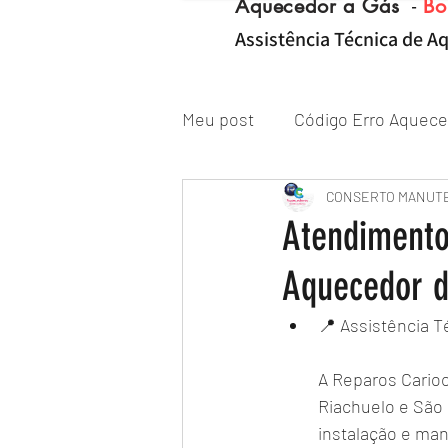
Aquecedor a Gás
-
Bo
Assistência Técnica de Aq
Meu post
Código Erro Aquece
"ZONA NORTE RJ" Conserto|
CONSERTO MANUT
Atendimento
Aquecedor 
Reparo de Aquecedor a Gás
📍 Assistência 
A Reparos Cario
Riachuelo e São 
instalação e ma