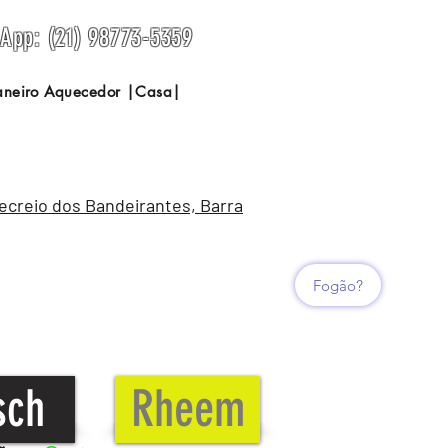
sApp: (21) 98773-5359
Janeiro Aquecedor |Casa|
Recreio dos Bandeirantes, Barra
Fogão?
sch
Rheem