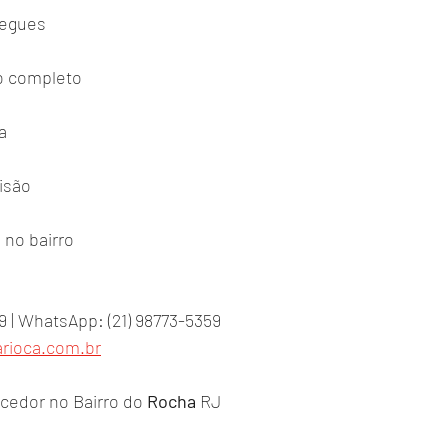
regues
o completo
a
isão
 no bairro
9 | WhatsApp: (21) 98773-5359
rioca.com.br
cedor no Bairro do 
Rocha
 RJ 