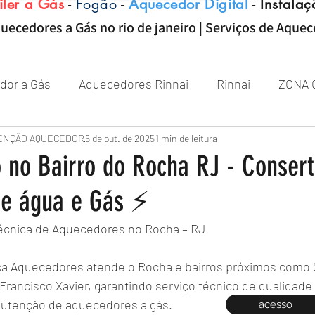
iler a Gás
-
Fogão
-
Aquecedor Digital
-
Instalaç
uecedores a Gás no rio de janeiro | Serviços de Aque
dor a Gás
Aquecedores Rinnai
Rinnai
ZONA 
Aquecedor
ENÇÃO AQUECEDOR
Próximo de Rio de janeiro
6 de out. de 2025
1 min de leitura
Aquecedor 
 no Bairro do Rocha RJ - Consert
de água e Gás ⚡
Zona sul RJ
aquecedor
aquecedores
Técnica de Aquecedores no Rocha – RJ
ca Aquecedores atende o Rocha e bairros próximos como 
Francisco Xavier, garantindo serviço técnico de qualidade
nutenção de aquecedores a gás.
acesso