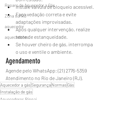
Reparo de Aquecedor a Gás
Instale válvula de bloqueio acessível.
Faça vedação correta e evite 
Zona sul RJ
adaptações improvisadas.
aquecedor
Após qualquer intervenção, realize 
teste de estanqueidade.
aquecedores
Se houver cheiro de gás, interrompa 
o uso e ventile o ambiente.
Agendamento
Agende pelo WhatsApp: (21) 2776-5359
Atendimento no Rio de Janeiro (RJ).
Aquecedor a gás
Segurança
Normas
Gás
Instalação de gás
Aquecedores Rinnai