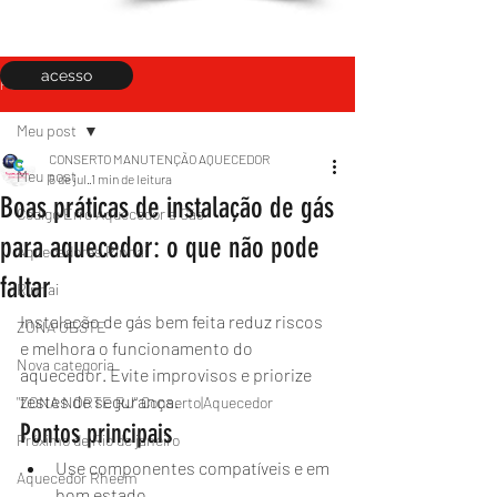
acesso
Post
Meu post
CONSERTO MANUTENÇÃO AQUECEDOR
Meu post
5 de jul.
1 min de leitura
Boas práticas de instalação de gás
Código Erro Aquecedor a Gás
para aquecedor: o que não pode
Aquecedores Rinnai
faltar
Rinnai
Instalação de gás bem feita reduz riscos 
ZONA OESTE
e melhora o funcionamento do 
Nova categoria
aquecedor. Evite improvisos e priorize 
testes de segurança.
"ZONA NORTE RJ" Conserto|Aquecedor
Pontos principais
Próximo de Rio de janeiro
Use componentes compatíveis e em 
Aquecedor Rheem
bom estado.