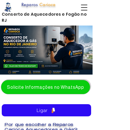
Reparos
Carioca
Conserto de Aquecedores e Fogão no
RJ
Solicite Informações no WhatsApp
Ligar
Por que escolher a Reparos