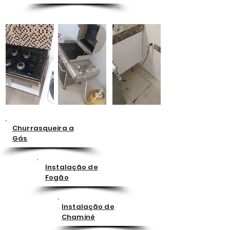
Churrasqueira a
Gás
Instalação de
Fogão
Instalação de
Chaminé