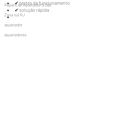
✔ testes de funcionamento
Reparo de Aquecedor a Gás
✔ solução rápida
Zona sul RJ
aquecedor
aquecedores