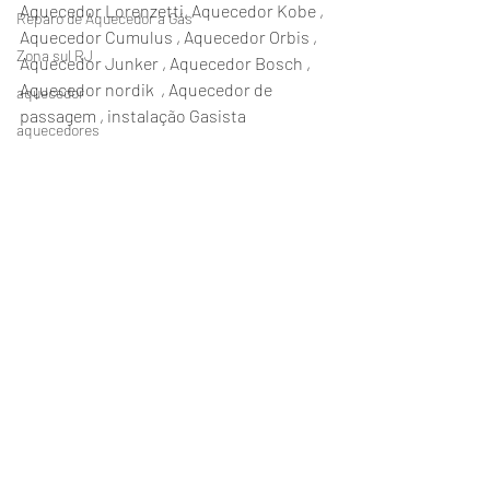
Aquecedor Lorenzetti, Aquecedor Kobe , 
Reparo de Aquecedor a Gás
Aquecedor Cumulus , Aquecedor Orbis , 
Zona sul RJ
Aquecedor Junker , Aquecedor Bosch , 
Aquecedor nordik  , Aquecedor de 
aquecedor
passagem , instalação Gasista 
aquecedores