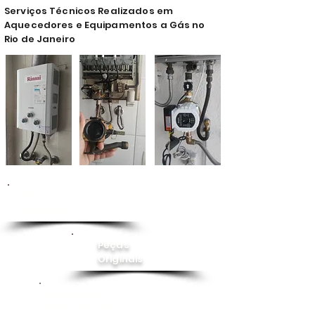
Serviços Técnicos Realizados em
Aquecedores e Equipamentos a Gás no
Rio de Janeiro
Conserto de
Aquecedor
Peças
Originais
Instalação
Pressurizador