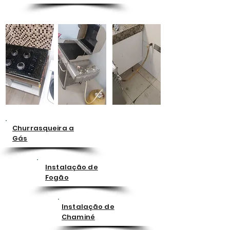
Churrasqueira a
Gás
Instalação de
Fogão
Instalação de
Chaminé