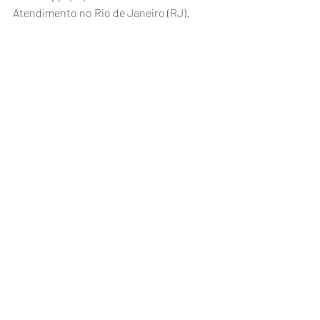
Atendimento no Rio de Janeiro (RJ).
Aquecedor a gás
Manutenção
Segurança
Rio de Janeiro
Pechincha
Aquecedores Rinnai
Posts recentes
Ver tudo