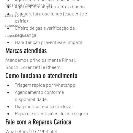
Reparo de Aquecedor a Gás
Aquecedor apaga durante o banho
Temperatura oscilando (esquenta e 
Zona sul RJ
esfria)
aquecedor
Cheiro de gás e verificação de 
segurança
aquecedores
Manutenção preventiva e limpeza
Marcas atendidas
Atendemos principalmente Rinnai, 
Bosch, Lorenzetti e Rheem.
Como funciona o atendimento
Triagem rápida por WhatsApp
Agendamento conforme 
disponibilidade
Diagnóstico técnico no local
Reparo e orientações de uso seguro
Fale com a Reparos Carioca
WhatsApp: (21) 2776-5359