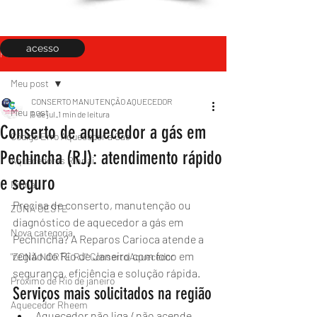
acesso
Post
Meu post
CONSERTO MANUTENÇÃO AQUECEDOR
Meu post
5 de jul.
1 min de leitura
Conserto de aquecedor a gás em
Código Erro Aquecedor a Gás
Pechincha (RJ): atendimento rápido
Aquecedores Rinnai
e seguro
Rinnai
Precisa de conserto, manutenção ou 
ZONA OESTE
diagnóstico de aquecedor a gás em 
Nova categoria
Pechincha? A Reparos Carioca atende a 
região do Rio de Janeiro com foco em 
"ZONA NORTE RJ" Conserto|Aquecedor
segurança, eficiência e solução rápida.
Próximo de Rio de janeiro
Serviços mais solicitados na região
Aquecedor Rheem
Aquecedor não liga / não acende