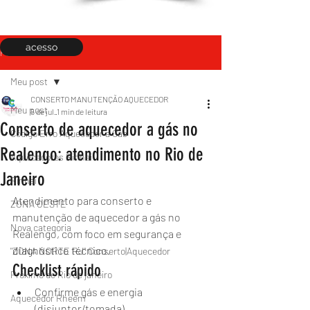
acesso
Post
Meu post
CONSERTO MANUTENÇÃO AQUECEDOR
Meu post
5 de jul.
1 min de leitura
Conserto de aquecedor a gás no
Código Erro Aquecedor a Gás
Realengo: atendimento no Rio de
Aquecedores Rinnai
Janeiro
Rinnai
Atendimento para conserto e 
ZONA OESTE
manutenção de aquecedor a gás no 
Nova categoria
Realengo, com foco em segurança e 
diagnóstico técnico.
"ZONA NORTE RJ" Conserto|Aquecedor
Checklist rápido
Próximo de Rio de janeiro
Confirme gás e energia 
Aquecedor Rheem
(disjuntor/tomada).