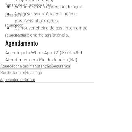
Reparo de Aquecedor a Gás
Verifique vazão e pressão de água.
Observe exaustão/ventilação e 
Zona sul RJ
possíveis obstruções.
aquecedor
Se houver cheiro de gás, interrompa 
o uso e chame assistência.
aquecedores
Agendamento
Agende pelo WhatsApp: (21) 2776-5359
Atendimento no Rio de Janeiro (RJ).
Aquecedor a gás
Manutenção
Segurança
Rio de Janeiro
Realengo
Aquecedores Rinnai
Posts recentes
Ver tudo