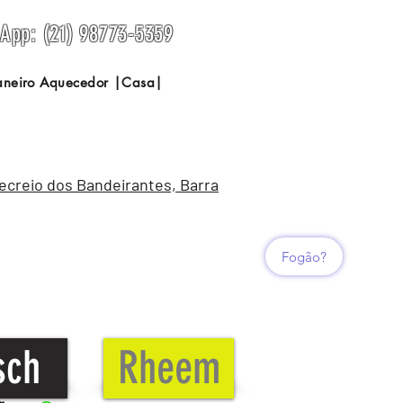
sApp: (21) 98773-5359
Janeiro Aquecedor |Casa|
Recreio dos Bandeirantes, Barra
Fogão?
sch
Rheem