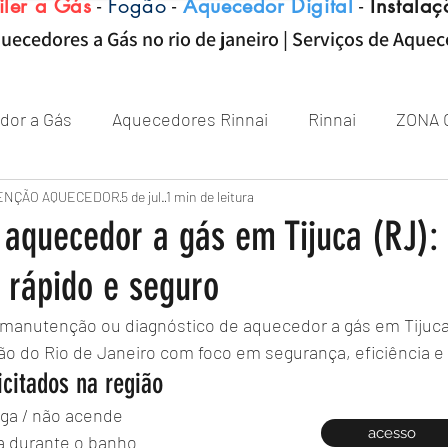
iler a Gás
-
Fogão
-
Aquecedor Digital
-
Instalaç
uecedores a Gás no rio de janeiro | Serviços de Aque
dor a Gás
Aquecedores Rinnai
Rinnai
ZONA 
Aquecedor
ENÇÃO AQUECEDOR
Próximo de Rio de janeiro
5 de jul.
1 min de leitura
Aquecedor 
 aquecedor a gás em Tijuca (RJ):
 rápido e seguro
Zona sul RJ
aquecedor
aquecedores
 manutenção ou diagnóstico de aquecedor a gás em Tijuca
ão do Rio de Janeiro com foco em segurança, eficiência e 
icitados na região
iga / não acende
acesso
 durante o banho