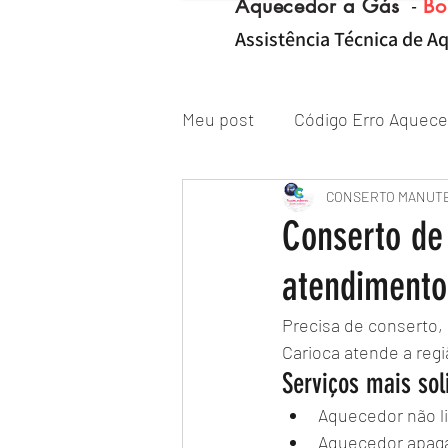
Aquecedor a Gás
-
Bo
Assistência Técnica de Aq
Meu post
Código Erro Aquece
"ZONA NORTE RJ" Conserto|
CONSERTO MANUT
Conserto de
atendimento
Reparo de Aquecedor a Gás
Precisa de conserto,
Carioca atende a regi
Serviços mais sol
Aquecedor não l
Aquecedor apaga