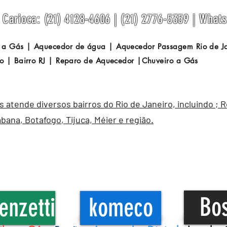
Carioca: (21) 4128-4606 | (21) 2776-5359 | What
 a Gás | Aquecedor de água | Aquecedor Passagem
Rio de 
o | Bairro RJ | Reparo de Aquecedor |Chuveiro a Gás
atende diversos bairros do Rio de Janeiro, incluindo ; 
abana
,
Botafogo
, Tijuca, Méier e região.
Bo
enzetti
komeco