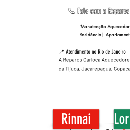
📞 Fale com a Reparos 
Manutenção Aquecedor
"
Residência| Apartament
📍 Atendimento no Rio de Janeiro
A Reparos Carioca Aquecedores 
da Tijuca,
Jacarepaguá
,
Copac
Rinnai
Lor