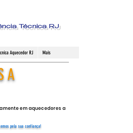
ência Técnica RJ
Técnica Aquecedor RJ
Mais
S A
sivamente em aquecedores a
cemos pela sua confiança!