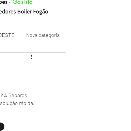
ões
-
Gasista
cedores Boiler Fogão
OESTE
Nova categoria
Rheem
? A Reparos 
solução rápida.