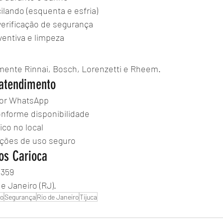
lando (esquenta e esfria)
verificação de segurança
entiva e limpeza
ente Rinnai, Bosch, Lorenzetti e Rheem.
atendimento
por WhatsApp
forme disponibilidade
ico no local
ações de uso seguro
os Carioca
5359
e Janeiro (RJ).
o
Segurança
Rio de Janeiro
Tijuca