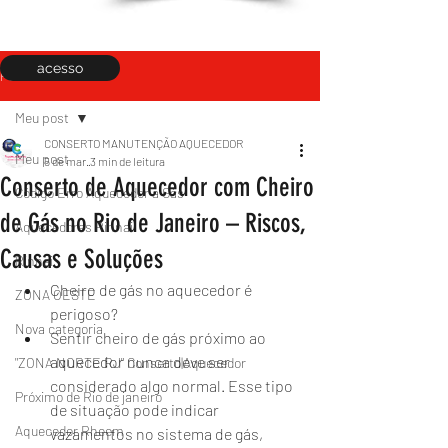
acesso
Post
Meu post
CONSERTO MANUTENÇÃO AQUECEDOR
Meu post
5 de mar.
3 min de leitura
Conserto de Aquecedor com Cheiro
Código Erro Aquecedor a Gás
de Gás no Rio de Janeiro – Riscos,
Aquecedores Rinnai
Causas e Soluções
Rinnai
Cheiro de gás no aquecedor é 
ZONA OESTE
perigoso?
Nova categoria
Sentir cheiro de gás próximo ao 
aquecedor nunca deve ser 
"ZONA NORTE RJ" Conserto|Aquecedor
considerado algo normal. Esse tipo 
Próximo de Rio de janeiro
de situação pode indicar 
Aquecedor Rheem
vazamentos no sistema de gás, 