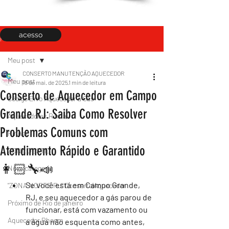
acesso
Post
Meu post
CONSERTO MANUTENÇÃO AQUECEDOR
Meu post
18 de mai. de 2025
1 min de leitura
Conserto de Aquecedor em Campo
Código Erro Aquecedor a Gás
Grande RJ: Saiba Como Resolver
Aquecedores Rinnai
Problemas Comuns com
Rinnai
Atendimento Rápido e Garantido
ZONA OESTE
👩🏻‍🔧📣
Nova categoria
Se você está em Campo Grande, 
"ZONA NORTE RJ" Conserto|Aquecedor
RJ, e seu aquecedor a gás parou de 
Próximo de Rio de janeiro
funcionar, está com vazamento ou 
Aquecedor Rheem
a água não esquenta como antes, 