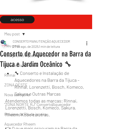
acesso
Post
Meu post
CONSERTO MANUTENÇÃO AQUECEDOR
Meu post
27 de ago. de 2025
1 min de leitura
Conserto de Aquecedor na Barra da
Código Erro Aquecedor a Gás
Tijuca e Jardim Oceânico 🔧
Aquecedores Rinnai
🔧 Conserto e Instalação de 
Rinnai
Aquecedores na Barra da Tijuca – 
ZONA OESTE
Rinnai, Lorenzetti, Bosch, Komeco, 
Sakura e Outras Marcas
Nova categoria
Atendemos todas as marcas: Rinnai, 
"ZONA NORTE RJ" Conserto|Aquecedor
Lorenzetti, Bosch, Komeco, Sakura, 
Próximo de Rio de janeiro
Rheem, Kobe e outras.
Aquecedor Rheem
👉 O que mais procuram na Barra da 