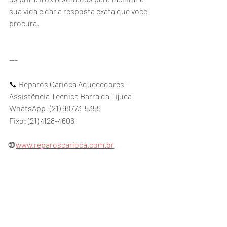
sua vida e dar a resposta exata que você 
procura.
---
📞 Reparos Carioca Aquecedores – 
Assistência Técnica Barra da Tijuca
WhatsApp: (21) 98773-5359
Fixo: (21) 4128-4606
🌐 
www.reparoscarioca.com.br