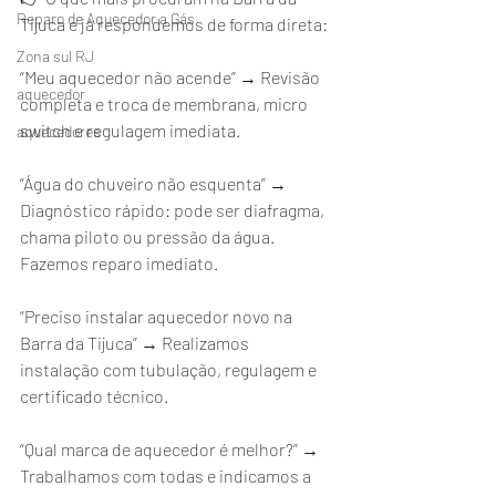
Reparo de Aquecedor a Gás
Tijuca e já respondemos de forma direta:
Zona sul RJ
“Meu aquecedor não acende” → Revisão 
aquecedor
completa e troca de membrana, micro 
switch e regulagem imediata.
aquecedores
“Água do chuveiro não esquenta” → 
Diagnóstico rápido: pode ser diafragma, 
chama piloto ou pressão da água. 
Fazemos reparo imediato.
“Preciso instalar aquecedor novo na 
Barra da Tijuca” → Realizamos 
instalação com tubulação, regulagem e 
certificado técnico.
“Qual marca de aquecedor é melhor?” → 
Trabalhamos com todas e indicamos a 