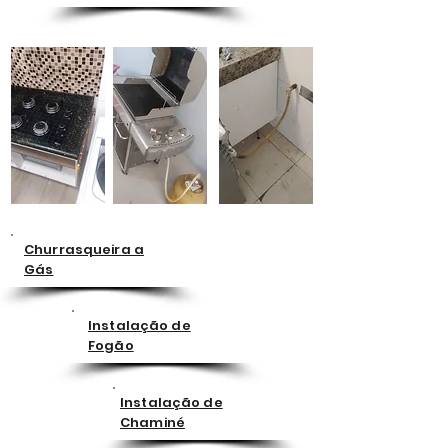
Churrasqueira a
Gás
Instalação de
Fogão
Instalação de
Chaminé