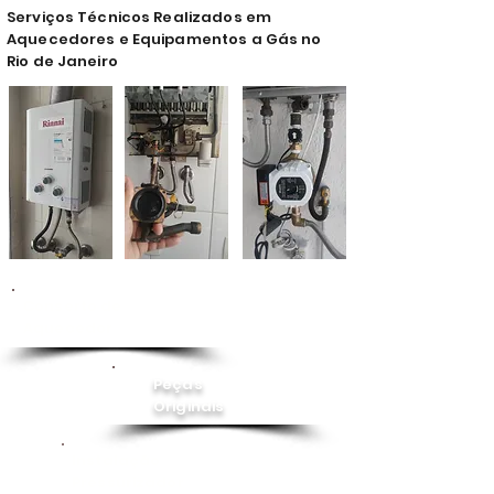
Serviços Técnicos Realizados em
Aquecedores e Equipamentos a Gás no
Rio de Janeiro
Conserto de
Aquecedor
Peças
Originais
Instalação
Pressurizador