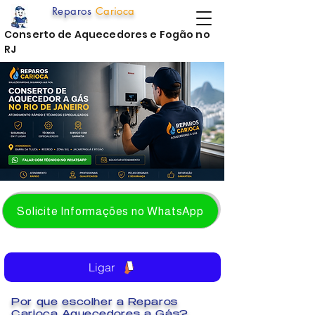
Reparos
Carioca
Conserto de Aquecedores e Fogão no
RJ
Solicite Informações no WhatsApp
Ligar
Por que escolher a Reparos