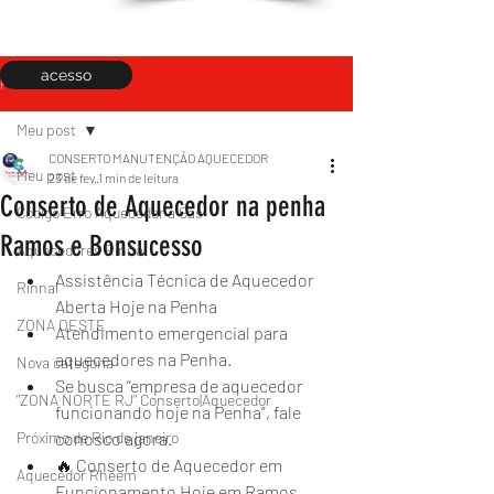
acesso
Post
Meu post
CONSERTO MANUTENÇÃO AQUECEDOR
Meu post
23 de fev.
1 min de leitura
Conserto de Aquecedor na penha
Código Erro Aquecedor a Gás
Ramos e Bonsucesso
Aquecedores Rinnai
Assistência Técnica de Aquecedor 
Rinnai
Aberta Hoje na Penha
ZONA OESTE
Atendimento emergencial para 
aquecedores na Penha.
Nova categoria
Se busca “empresa de aquecedor 
"ZONA NORTE RJ" Conserto|Aquecedor
funcionando hoje na Penha”, fale 
Próximo de Rio de janeiro
conosco agora.
🔥 Conserto de Aquecedor em 
Aquecedor Rheem
Funcionamento Hoje em Ramos