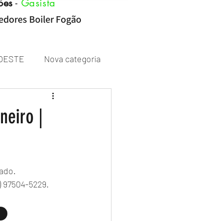
ões
-
Gasista
cedores Boiler Fogão
OESTE
Nova categoria
Rheem
neiro |
ado. 
) 97504-5229.