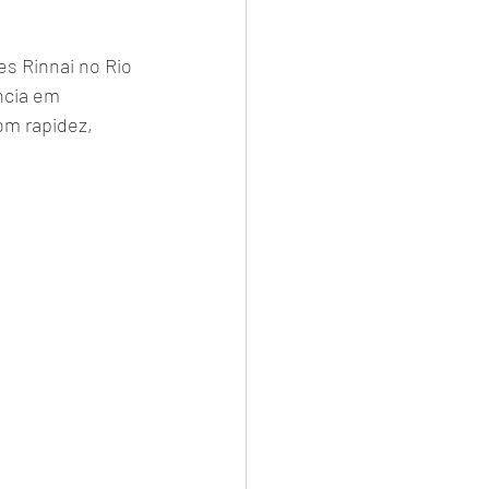
s Rinnai no Rio 
ncia em 
m rapidez, 