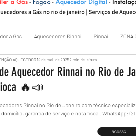
iler a Gás
-
Fogão
-
Aquecedor Digital
-
Instalaç
uecedores a Gás no rio de janeiro | Serviços de Aque
dor a Gás
Aquecedores Rinnai
Rinnai
ZONA 
Aquecedor
ENÇÃO AQUECEDOR
Próximo de Rio de janeiro
14 de mai. de 2025
2 min de leitura
Aquecedor 
de Aquecedor Rinnai no Rio de Ja
rioca 🔥📣
Zona sul RJ
aquecedor
aquecedores
5
cedores Rinnai no Rio de Janeiro com técnico especializ
omicílio, garantia de serviço e nota fiscal. WhatsApp: (21
acesso