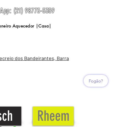
sApp: (21) 98773-5359
Janeiro Aquecedor |Casa|
Recreio dos Bandeirantes, Barra
Fogão?
sch
Rheem