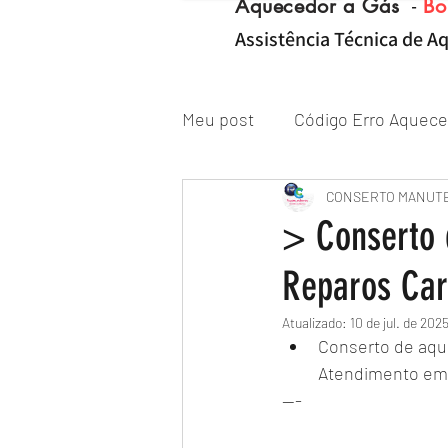
Aquecedor a Gás
-
Bo
Assistência Técnica de Aq
Meu post
Código Erro Aquece
"ZONA NORTE RJ" Conserto|
CONSERTO MANUT
> Conserto 
Reparos Ca
Reparo de Aquecedor a Gás
Atualizado:
10 de jul. de 202
Conserto de aque
Atendimento em d
---