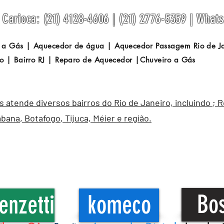
Carioca: (21) 4128-4606 | (21) 2776-5359 | What
 a Gás | Aquecedor de água | Aquecedor Passagem
Rio de 
o | Bairro RJ | Reparo de Aquecedor |Chuveiro a Gás
atende diversos bairros do Rio de Janeiro, incluindo ; 
abana
,
Botafogo
, Tijuca, Méier e região.
Bo
enzetti
komeco