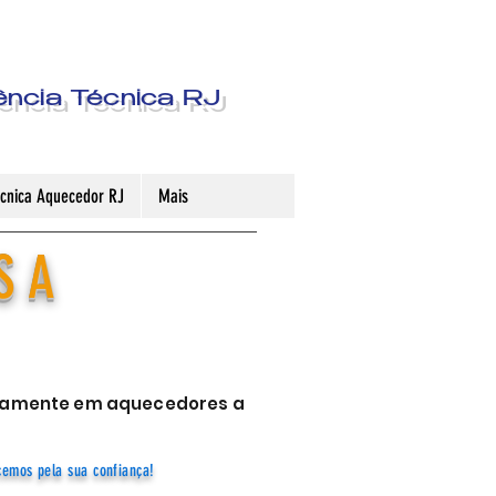
ência Técnica RJ
Técnica Aquecedor RJ
Mais
S A
sivamente em aquecedores a
cemos pela sua confiança!