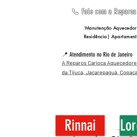
📞 Fale com a Reparos 
Manutenção Aquecedor
"
Residência| Apartament
📍 Atendimento no Rio de Janeiro
A Reparos Carioca Aquecedores 
da Tijuca,
Jacarepaguá
,
Copac
Rinnai
Lor