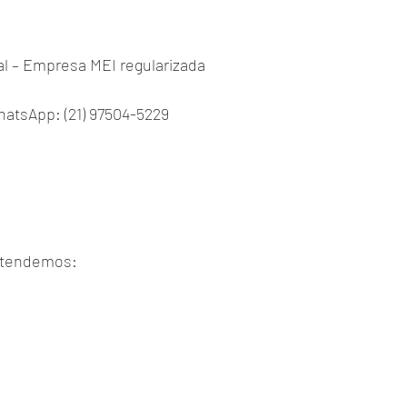
al – Empresa MEI regularizada
hatsApp: (21) 97504-5229
atendemos: