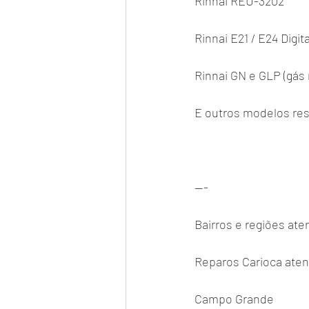
Rinnai REU-3202
Rinnai E21 / E24 Digita
Rinnai GN e GLP (gás 
E outros modelos res
---
Bairros e regiões ate
Reparos Carioca aten
Campo Grande