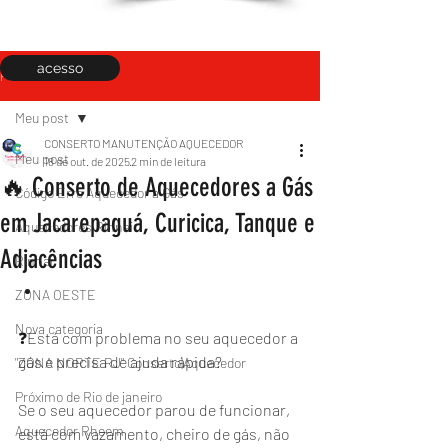
acesso
Post
Meu post
CONSERTO MANUTENÇÃO AQUECEDOR
Meu post
18 de out. de 2025
2 min de leitura
🔥 Conserto de Aquecedores a Gás
Código Erro Aquecedor a Gás
em Jacarepaguá, Curicica, Tanque e
Aquecedores Rinnai
Adjacências
Rinnai
ZONA OESTE
Nova categoria
❓Está com problema no seu aquecedor a 
gás e precisa de ajuda rápida?
"ZONA NORTE RJ" Conserto|Aquecedor
Próximo de Rio de janeiro
Se o seu aquecedor parou de funcionar, 
Aquecedor Rheem
está com vazamento, cheiro de gás, não 