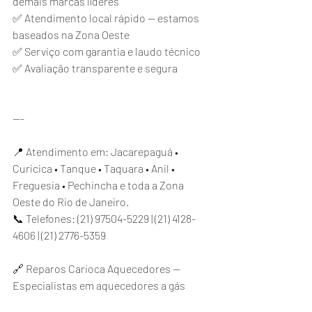
demais marcas líderes
✅ Atendimento local rápido — estamos 
baseados na Zona Oeste
✅ Serviço com garantia e laudo técnico
✅ Avaliação transparente e segura
---
📍 Atendimento em: Jacarepaguá • 
Curicica • Tanque • Taquara • Anil • 
Freguesia • Pechincha e toda a Zona 
Oeste do Rio de Janeiro.
📞 Telefones: (21) 97504-5229 | (21) 4128-
4606 | (21) 2776-5359
🔗 Reparos Carioca Aquecedores — 
Especialistas em aquecedores a gás 
residenciais e comerciais no Rio de 