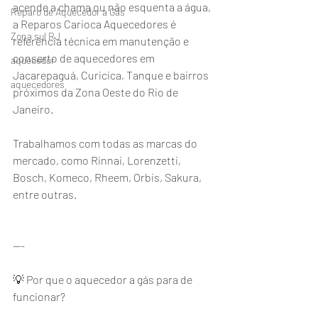
acende a chama ou não esquenta a água, 
Reparo de Aquecedor a Gás
a Reparos Carioca Aquecedores é 
Zona sul RJ
referência técnica em manutenção e 
conserto de aquecedores em 
aquecedor
Jacarepaguá, Curicica, Tanque e bairros 
aquecedores
próximos da Zona Oeste do Rio de 
Janeiro.
Trabalhamos com todas as marcas do 
mercado, como Rinnai, Lorenzetti, 
Bosch, Komeco, Rheem, Orbis, Sakura, 
entre outras.
---
💡 Por que o aquecedor a gás para de 
funcionar?