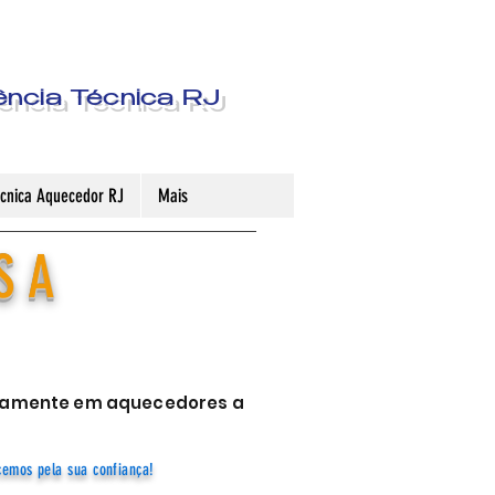
ência Técnica RJ
Técnica Aquecedor RJ
Mais
S A
sivamente em aquecedores a
cemos pela sua confiança!