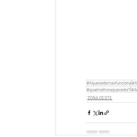
#Aquecedornaofunciona
#A
#qualmelhoraquecedor?
#A
ZONA OESTE