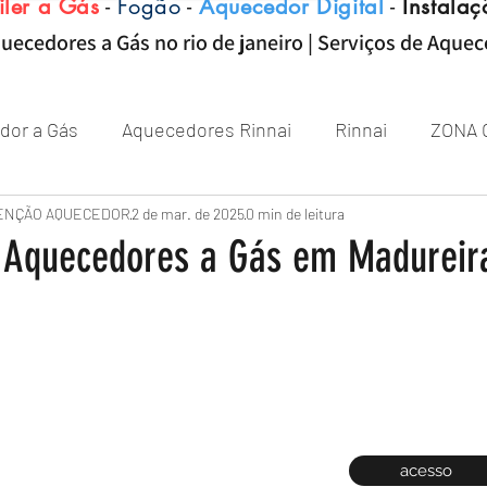
iler a Gás
-
Fogão
-
Aquecedor Digital
-
Instalaç
uecedores a Gás no rio de janeiro | Serviços de Aque
dor a Gás
Aquecedores Rinnai
Rinnai
ZONA 
Aquecedor
ENÇÃO AQUECEDOR
Próximo de Rio de janeiro
2 de mar. de 2025
0 min de leitura
Aquecedor 
 Aquecedores a Gás em Madureir
Zona sul RJ
aquecedor
aquecedores
acesso