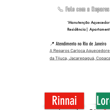
📞 Fale com a Reparos 
Manutenção Aquecedor
"
Residência| Apartament
📍 Atendimento no Rio de Janeiro
A Reparos Carioca Aquecedores 
da Tijuca,
Jacarepaguá
,
Copac
Rinnai
Lor