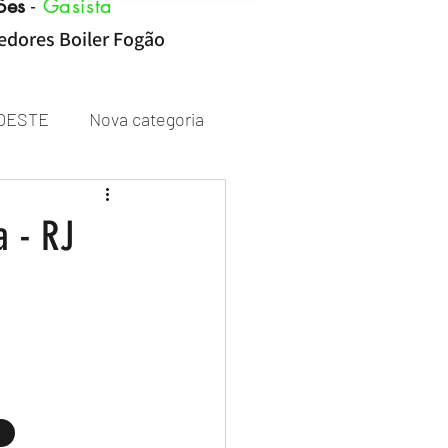
ões
-
Gasista
cedores Boiler Fogão
OESTE
Nova categoria
Rheem
a - RJ