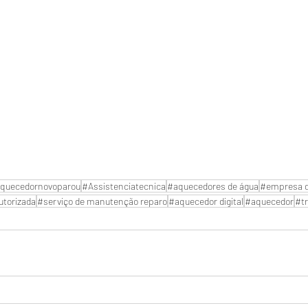
quecedornovoparou
#Assistenciatecnica
#aquecedores de água
#empresa d
utorizada
#serviço de manutenção reparo
#aquecedor digital
#aquecedor
#tr