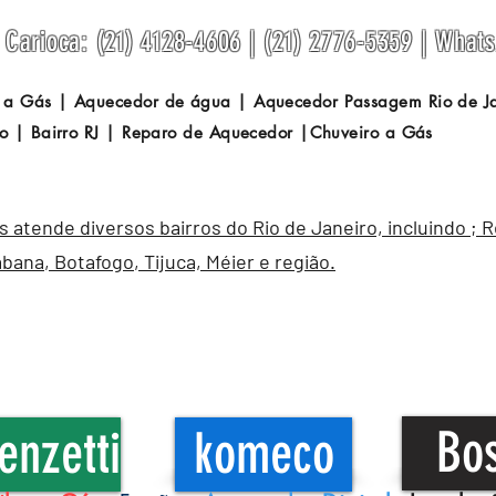
Carioca: (21) 4128-4606 | (21) 2776-5359 | What
 a Gás | Aquecedor de água | Aquecedor Passagem
Rio de 
o | Bairro RJ | Reparo de Aquecedor |Chuveiro a Gás
atende diversos bairros do Rio de Janeiro, incluindo ; 
abana
,
Botafogo
, Tijuca, Méier e região.
Bo
enzetti
komeco