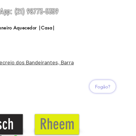
sApp: (21) 98773-5359
Janeiro Aquecedor |Casa|
Recreio dos Bandeirantes, Barra
Fogão?
sch
Rheem