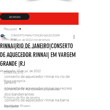
acesso
Post
Meu post
CONSERTO MANUTENÇÃO AQUECEDOR
Meu post
14 de jun. de 2022
1 min de leitura
RINNAI|RIO DE JANEIRO|CONSERTO
Código Erro Aquecedor a Gás
DE AQUECEDOR RINNAI| EM VARGEM
Aquecedores Rinnai
GRANDE |RJ
Rinnai
Atualizado:
13 de jul. de 2022
ZONA OESTE
conserto de aquecedor rinnai no rio de 
Nova categoria
janeiro
conserto de aquecedor rinnai no recreio 
"ZONA NORTE RJ" Conserto|Aquecedor
dos bandeirantes 
Próximo de Rio de janeiro
conserto de aquecedor rinnai na barra 
da tijuca 
Aquecedor Rheem