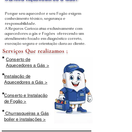
Carioca Aquecedores a Gás?
Porque seu aquecedor e seu Fogão exigem
conhecimento técnico, segurança e
responsabilidade.
A Reparos Carioca atua exclusivamente com
aquecedores a gás e Fogões oferecendo um
atendimento focado em diagnóstico correto,
execução segura e orientação clara ao cliente.
Serviços Que realizamos ;
Conserto de
Aquecedores a Gás >
Instalação de
Aquecedores a Gás >
Conserto e Instalação
de Fogão >
Churrasqueiras a Gás
boiler e instalações >