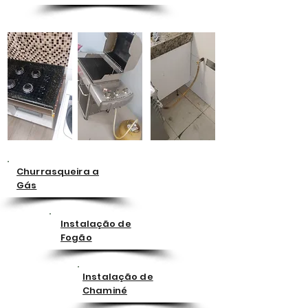
Churrasqueira a
Gás
Instalação de
Fogão
Instalação de
Chaminé