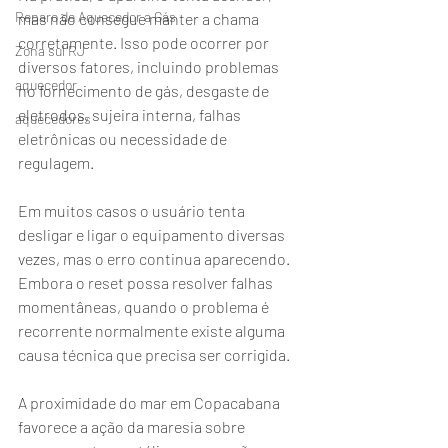
Reparo de Aquecedor a Gás
mas não consegue manter a chama 
corretamente. Isso pode ocorrer por 
Zona sul RJ
diversos fatores, incluindo problemas 
aquecedor
no fornecimento de gás, desgaste de 
eletrodos, sujeira interna, falhas 
aquecedores
eletrônicas ou necessidade de 
regulagem.
Em muitos casos o usuário tenta 
desligar e ligar o equipamento diversas 
vezes, mas o erro continua aparecendo. 
Embora o reset possa resolver falhas 
momentâneas, quando o problema é 
recorrente normalmente existe alguma 
causa técnica que precisa ser corrigida.
A proximidade do mar em Copacabana 
favorece a ação da maresia sobre 