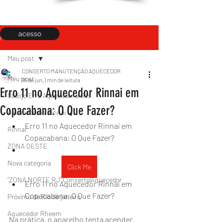
acesso
Post
Meu post
CONSERTO MANUTENÇÃO AQUECEDOR
Meu post
16 de jun.
1 min de leitura
Erro 11 no Aquecedor Rinnai em
Código Erro Aquecedor a Gás
Copacabana: O Que Fazer?
Aquecedores Rinnai
Erro 11 no Aquecedor Rinnai em 
Rinnai
Copacabana: O Que Fazer?
ZONA OESTE
Nova categoria
Click Me
"ZONA NORTE RJ" Conserto|Aquecedor
Erro 11 no Aquecedor Rinnai em 
Copacabana: O Que Fazer?
Próximo de Rio de janeiro
Aquecedor Rheem
Na prática, o aparelho tenta acender, 