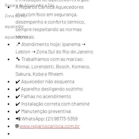
Reparo de Aquecedor a Gás
A Reparos Carioca Aquecedores 
atua com foco em segurança, 
Zona sul RJ
desempenho e conforto térmico, 
aquecedor
sempre respeitando as normas 
técnicas.
aquecedores
📍 Atendimento hoje: Ipanema ➝ 
Leblon ➝ Zona Sul do Rio de Janeiro
🔧 Trabalhamos com as marcas: 
Rinnai, Lorenzetti, Bosch, Komeco, 
Sakura, Kobe e Rheem
✔️ Aquecedor não esquenta
✔️ Aparelho desligando sozinho
✔️ Falhas no acendimento
✔️ Instalação correta com chaminé
✔️ Manutenção preventiva
📲 WhatsApp: (21) 98773-5359
🌐 
www.reparoscarioca.com.br