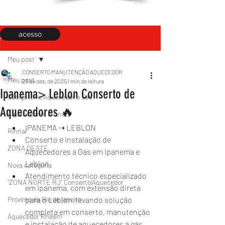
acesso
Post
Meu post
CONSERTO MANUTENÇÃO AQUECEDOR
Meu post
23 de dez. de 2025
1 min de leitura
Ipanema> Leblon Conserto de
Código Erro Aquecedor a Gás
Aquecedores 🔥
Aquecedores Rinnai
IPANEMA ➝ LEBLON
Rinnai
Conserto e Instalação de 
ZONA OESTE
Aquecedores a Gás em Ipanema e 
Leblon
Nova categoria
Atendimento técnico especializado 
"ZONA NORTE RJ" Conserto|Aquecedor
em Ipanema, com extensão direta 
Próximo de Rio de janeiro
para o Leblon, levando solução 
completa em conserto, manutenção 
Aquecedor Rheem
e instalação de aquecedores a gás.