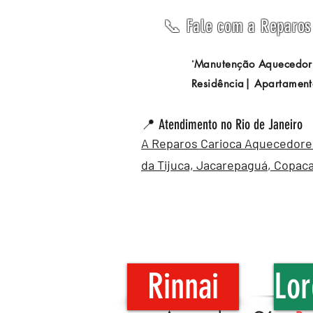
📞 Fale com a Reparos 
Manutenção Aquecedor
"
Residência| Apartament
📍 Atendimento no Rio de Janeiro
A Reparos Carioca Aquecedores 
da Tijuca,
Jacarepaguá
,
Copac
Rinnai
Lor