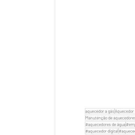
aquecedor a gás
Aquecedor 
Manutenção de aquecedore
#aquecedores de água
#emp
#aquecedor digital
#aquece