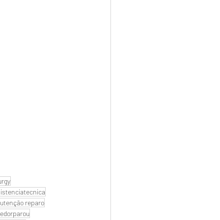
urgy
istenciatecnica
utenção reparo
edorparou