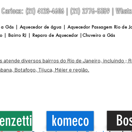
Carioca: (21) 4128-4606 | (21) 2776-5359 | What
 a Gás | Aquecedor de água | Aquecedor Passagem
Rio de 
o | Bairro RJ | Reparo de Aquecedor |Chuveiro a Gás
atende diversos bairros do Rio de Janeiro, incluindo ; 
abana
,
Botafogo
, Tijuca, Méier e região.
Bo
enzetti
komeco