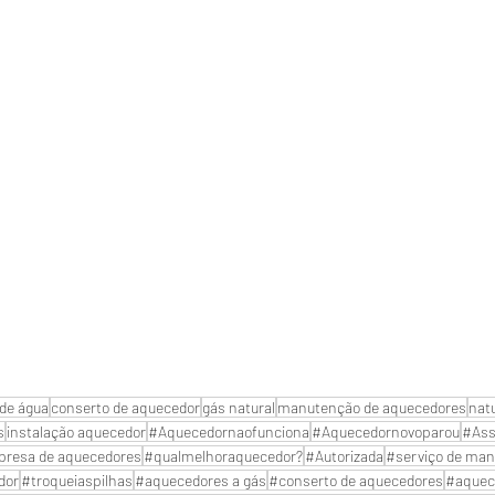
de água
conserto de aquecedor
gás natural
manutenção de aquecedores
nat
s
instalação aquecedor
#Aquecedornaofunciona
#Aquecedornovoparou
#Ass
resa de aquecedores
#qualmelhoraquecedor?
#Autorizada
#serviço de man
dor
#troqueiaspilhas
#aquecedores a gás
#conserto de aquecedores
#aquec