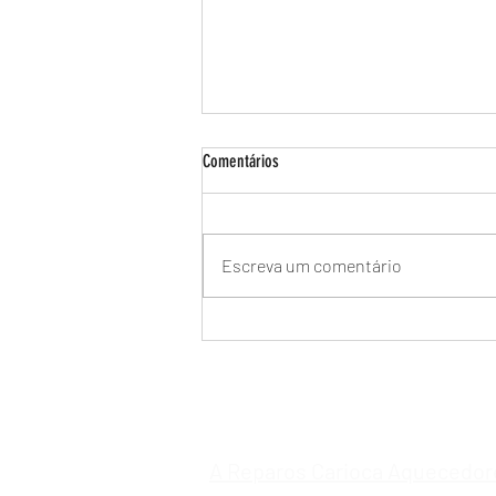
Comentários
Escreva um comentário
Manutenção de Aquecedor a Gás Rinnai
na Barra da Tijuca - Especializada no RJ
🔥
A Reparos Carioca Aquecedor