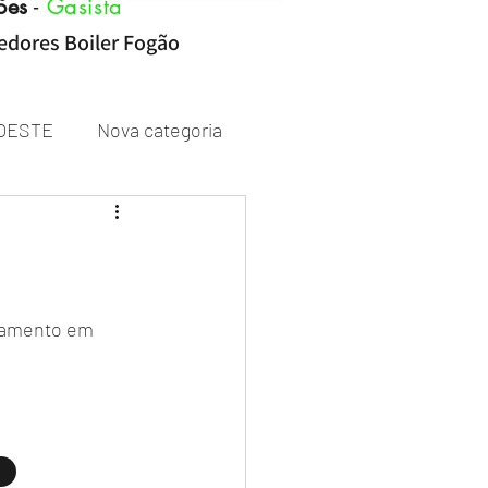
ões
-
Gasista
cedores Boiler Fogão
OESTE
Nova categoria
Rheem
zamento em 