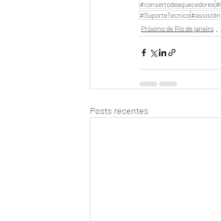
#consertodeaquecedores
#
#SuporteTecnico
#assistên
Próximo de Rio de janeiro
Posts recentes