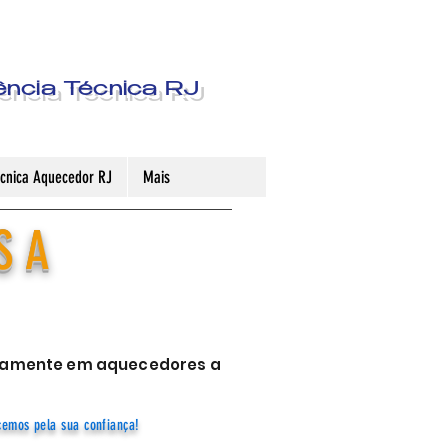
ência Técnica RJ
Técnica Aquecedor RJ
Mais
S A
sivamente em aquecedores a
cemos pela sua confiança!