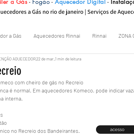
iler a Gás
-
Fogão
-
Aquecedor Digital
-
Instalaç
uecedores a Gás no rio de janeiro | Serviços de Aque
dor a Gás
Aquecedores Rinnai
Rinnai
ZONA 
Aquecedor
ENÇÃO AQUECEDOR
Próximo de Rio de janeiro
22 de mar.
1 min de leitura
Aquecedor 
creio
meco com cheiro de gás no Recreio
Zona sul RJ
aquecedor
aquecedores
unca é normal. Em aquecedores Komeco, pode indicar va
a interna.
ás
tão
acesso
nico no Recreio dos Bandeirantes.