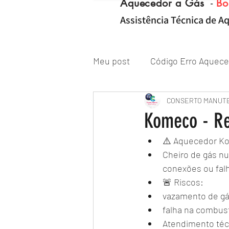
Aquecedor a Gás
-
Bo
Assistência Técnica de Aq
Meu post
Código Erro Aquece
"ZONA NORTE RJ" Conserto|
CONSERTO MANUT
Komeco - Re
⚠️ Aquecedor Ko
Reparo de Aquecedor a Gás
Cheiro de gás n
conexões ou falh
🚨 Riscos:
vazamento de g
falha na combus
Atendimento téc