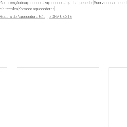
Manutençãodeaquecedor
#Aquecedor
#lojadeaquecedor
#servicodeaqueced
cia técnica
Komeco aquecedores
Reparo de Aquecedor a Gás
ZONA OESTE