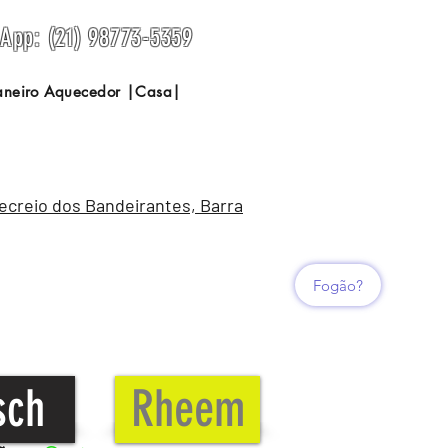
sApp: (21) 98773-5359
Janeiro Aquecedor |Casa|
Recreio dos Bandeirantes, Barra
Fogão?
sch
Rheem