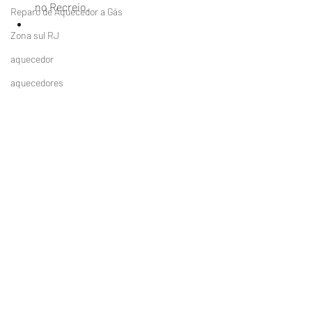
no Recreio.
Reparo de Aquecedor a Gás
Zona sul RJ
aquecedor
aquecedores