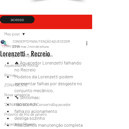
acesso
Post
Meu post
CONSERTO MANUTENÇÃO AQUECEDOR
Meu post
22 de mar.
1 min de leitura
Lorenzetti - Recreio
Código Erro Aquecedor a Gás
🔥 Aquecedor Lorenzetti falhando 
Aquecedores Rinnai
no Recreio
Rinnai
Modelos da Lorenzetti podem 
apresentar falhas por desgaste no 
ZONA OESTE
conjunto mecânico.
Nova categoria
🔧 Sintomas:
não acende
"ZONA NORTE RJ" Conserto|Aquecedor
falha no acionamento
Próximo de Rio de janeiro
desliga sozinho
Aquecedor Rheem
Realizamos manutenção completa 