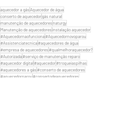
aquecedor a gás
Aquecedor de água
conserto de aquecedor
gás natural
manutenção de aquecedores
naturgy
Manutenção de aquecedores
instalação aquecedor
#Aquecedornaofunciona
#Aquecedornovoparou
#Assistenciatecnica
#aquecedores de água
#empresa de aquecedores
#qualmelhoraquecedor?
#Autorizada
#serviço de manutenção reparo
#aquecedor digital
#aquecedor
#troqueiaspilhas
#aquecedores a gás
#conserto de aquecedores
#aquecedorparou
#consertodeaquecedores
#Manutençãodeaquecedor
#Aquecedor
#lojadeaquecedor
#servicodeaquecedoresagas
#SuporteTecnico
#assistência técnica
Lorenzetti mais próximo
Próximo de Rio de janeiro
Reparo de Aquecedor a Gás
ZONA OESTE