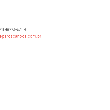
21) 98773-5359
eparoscarioca.com.br