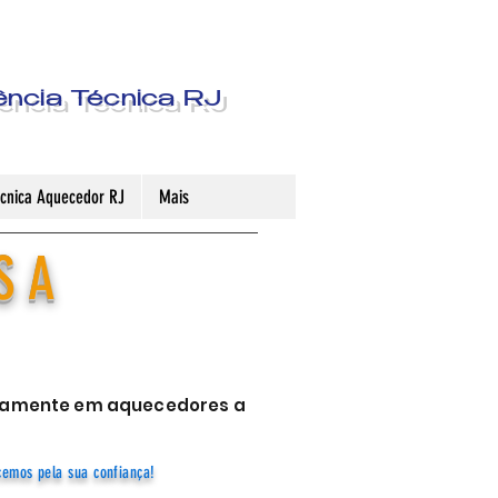
ência Técnica RJ
Técnica Aquecedor RJ
Mais
S A
sivamente em aquecedores a
cemos pela sua confiança!