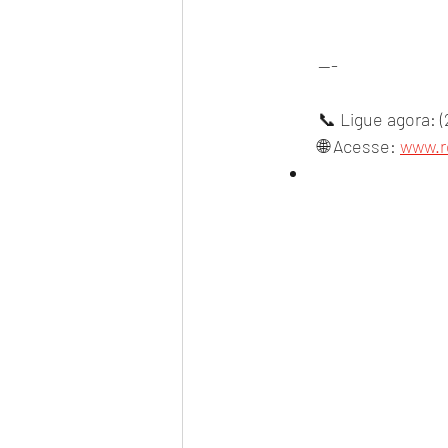
---
📞 Ligue agora: (
🌐 Acesse: 
www.r