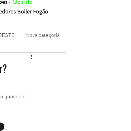
ões
-
Gasista
cedores Boiler Fogão
OESTE
Nova categoria
Rheem
r?
ro quando o 