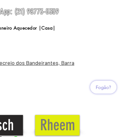
sApp: (21) 98773-5359
Janeiro Aquecedor |Casa|
Recreio dos Bandeirantes, Barra
Fogão?
sch
Rheem