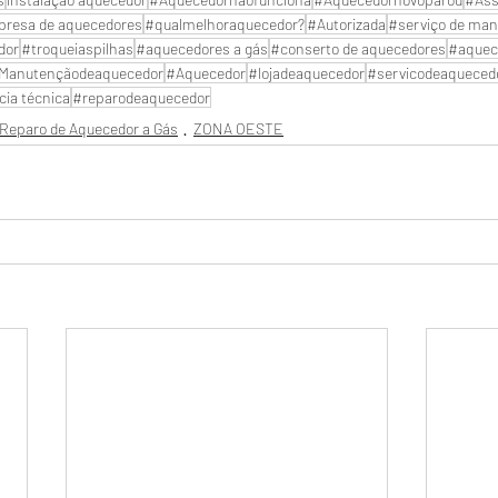
resa de aquecedores
#qualmelhoraquecedor?
#Autorizada
#serviço de man
dor
#troqueiaspilhas
#aquecedores a gás
#conserto de aquecedores
#aquec
Manutençãodeaquecedor
#Aquecedor
#lojadeaquecedor
#servicodeaqueced
cia técnica
#reparodeaquecedor
Reparo de Aquecedor a Gás
ZONA OESTE