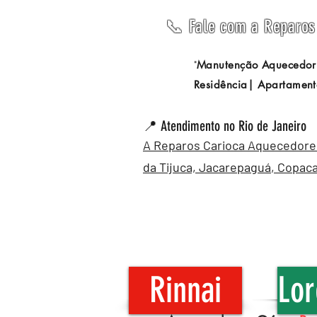
📞 Fale com a Reparos 
Manutenção Aquecedor
"
Residência| Apartament
📍 Atendimento no Rio de Janeiro
A Reparos Carioca Aquecedores 
da Tijuca,
Jacarepaguá
,
Copac
Rinnai
Lor