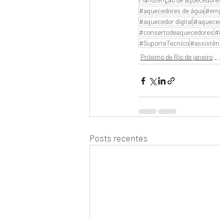
#aquecedores de água
#emp
#aquecedor digital
#aquece
#consertodeaquecedores
#
#SuporteTecnico
#assistên
Próximo de Rio de janeiro
Posts recentes