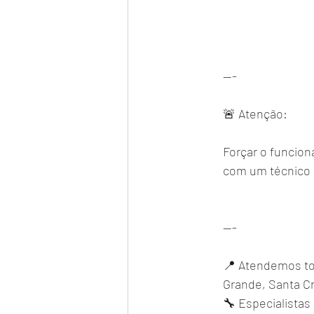
---
🚨 Atenção:
Forçar o funcio
com um técnico 
---
📍 Atendemos tod
Grande, Santa Cr
🔧 Especialistas