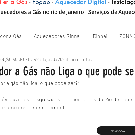
iler a Gás
-
Fogão
-
Aquecedor Digital
-
Instalaç
uecedores a Gás no rio de janeiro | Serviços de Aque
dor a Gás
Aquecedores Rinnai
Rinnai
ZONA 
Aquecedor
ENÇÃO AQUECEDOR
Próximo de Rio de janeiro
26 de jul. de 2025
1 min de leitura
Aquecedor 
or a Gás não Liga o que pode se
r a gás não liga, o que pode ser?”
Zona sul RJ
aquecedor
aquecedores
dúvidas mais pesquisadas por moradores do Rio de Janei
de funcionar repentinamente.
acesso