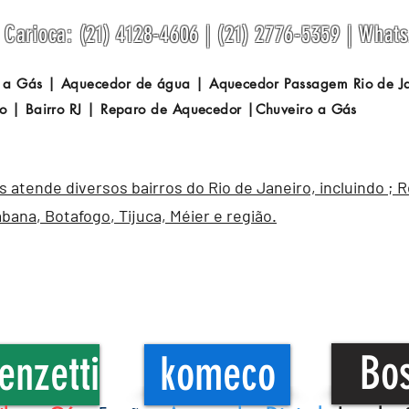
Carioca: (21) 4128-4606 | (21) 2776-5359 | What
 a Gás | Aquecedor de água | Aquecedor Passagem
Rio de 
o | Bairro RJ | Reparo de Aquecedor |Chuveiro a Gás
atende diversos bairros do Rio de Janeiro, incluindo ; 
abana
,
Botafogo
, Tijuca, Méier e região.
Bo
enzetti
komeco