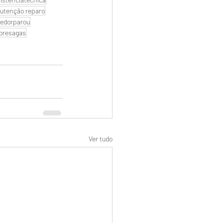
utenção reparo
edorparou
oresagas
Ver tudo