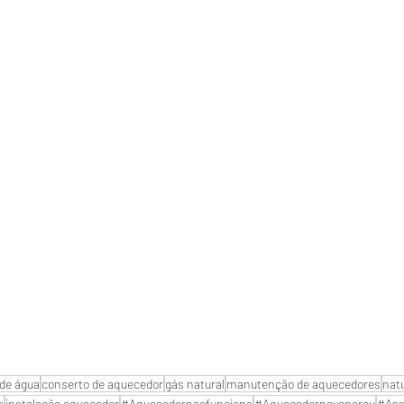
de água
conserto de aquecedor
gás natural
manutenção de aquecedores
nat
s
instalação aquecedor
#Aquecedornaofunciona
#Aquecedornovoparou
#Ass