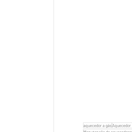
aquecedor a gás
Aquecedor 
Manutenção de aquecedore