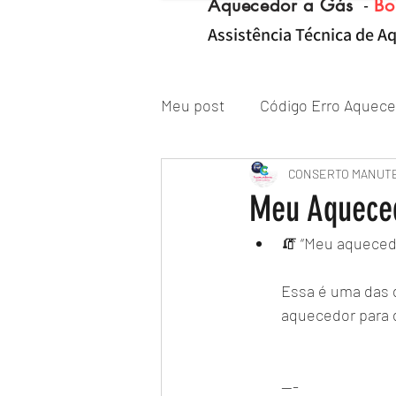
Aquecedor a Gás
-
Bo
Assistência Técnica de Aq
Meu post
Código Erro Aquece
"ZONA NORTE RJ" Conserto|
CONSERTO MANUT
Meu Aqueced
🧯 “Meu aquecedo
Reparo de Aquecedor a Gás
Essa é uma das 
aquecedor para 
---