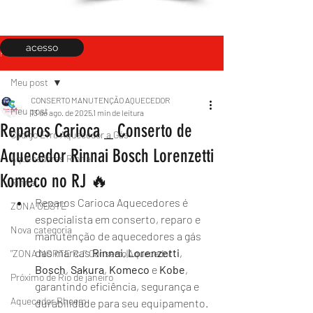
acesso
Post
Meu post
CONSERTO MANUTENÇÃO AQUECEDOR
Meu post
13 de ago. de 2025
1 min de leitura
Reparos Carioca _ Conserto de
Código Erro Aquecedor a Gás
Aquecedor Rinnai Bosch Lorenzetti
Aquecedores Rinnai
Komeco no RJ 🔥
Rinnai
Reparos Carioca Aquecedores é 
ZONA OESTE
especialista em conserto, reparo e 
Nova categoria
manutenção de aquecedores a gás 
das marcas 
Rinnai
, 
Lorenzetti
, 
"ZONA NORTE RJ" Conserto|Aquecedor
Bosch
, 
Sakura
, 
Komeco
 e 
Kobe
, 
Próximo de Rio de janeiro
garantindo eficiência, segurança e 
Aquecedor Rheem
durabilidade para seu equipamento.