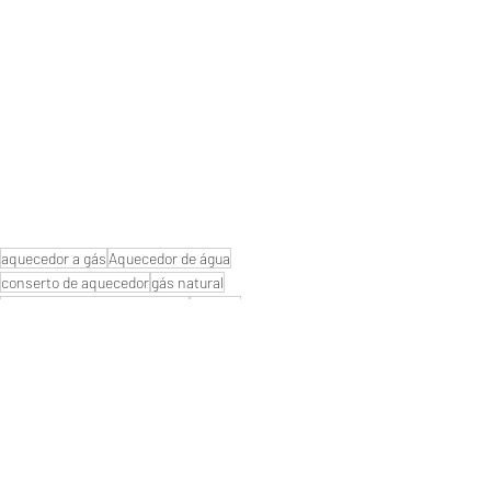
aquecedor a gás
Aquecedor de água
conserto de aquecedor
gás natural
manutenção de aquecedores
naturgy
Manutenção de aquecedores
instalação aquecedor
#Aquecedornaofunciona
#Aquecedornovoparou
#Assistenciatecnica
#aquecedores de água
#empresa de aquecedores
#qualmelhoraquecedor?
#Autorizada
#serviço de manutenção reparo
#aquecedor digital
#aquecedor
#troqueiaspilhas
#aquecedores a gás
#conserto de aquecedores