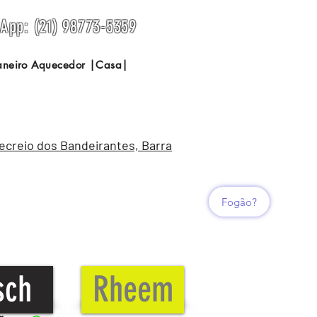
sApp: (21) 98773-5359
Janeiro Aquecedor |Casa|
Recreio dos Bandeirantes, Barra
Fogão?
sch
Rheem