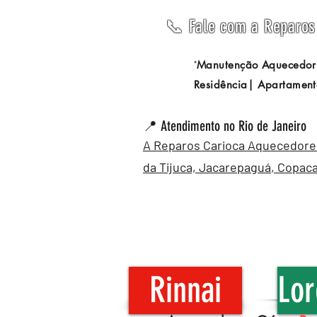
📞 Fale com a Reparos 
Manutenção Aquecedor
"
Residência| Apartament
📍 Atendimento no Rio de Janeiro
A Reparos Carioca Aquecedores 
da Tijuca,
Jacarepaguá
,
Copac
Rinnai
Lor