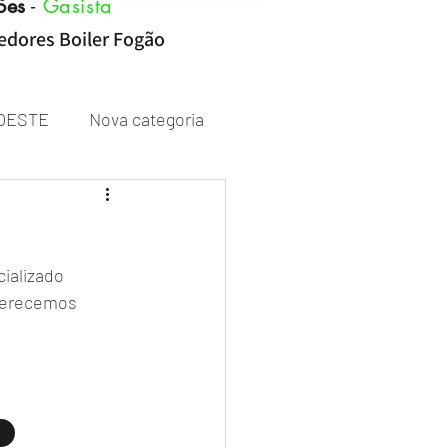
ões
-
Gasista
cedores Boiler Fogão
OESTE
Nova categoria
Rheem
ializado
ferecemos 