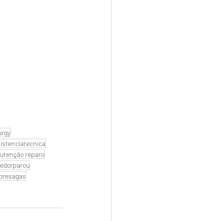
urgy
istenciatecnica
utenção reparo
edorparou
oresagas