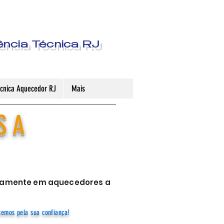
ência Técnica RJ
Técnica Aquecedor RJ
Mais
S A
sivamente em aquecedores a
cemos pela sua confiança!