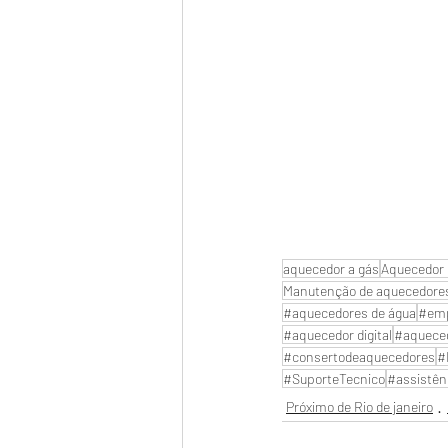
aquecedor a gás
Aquecedor 
Manutenção de aquecedore
#aquecedores de água
#emp
#aquecedor digital
#aquece
#consertodeaquecedores
#
#SuporteTecnico
#assistên
Próximo de Rio de janeiro