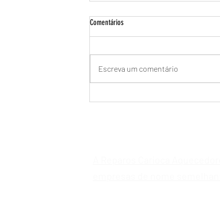
Comentários
Escreva um comentário
Manutenção de Aquecedor a Gás Bosch
no Recreio dos Bandeirantes -
Assistência Técnica Especializada
A Reparos Carioca Aquecedor
empresas de nome semelhan