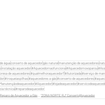
de água
conserto de aquecedor
gás natural
manutenção de aquecedores
nat
s
instalação aquecedor
#Aquecedornaofunciona
#Aquecedornovoparou
#Ass
resa de aquecedores
#qualmelhoraquecedor?
#Autorizada
#serviço de man
dor
#troqueiaspilhas
#aquecedores a gás
#conserto de aquecedores
#aquec
Manutençãodeaquecedor
#Aquecedor
#lojadeaquecedor
#servicodeaqueced
cia técnica
#reparodeaquecedor
Reparo de Aquecedor a Gás
"ZONA NORTE RJ" Conserto|Aquecedor