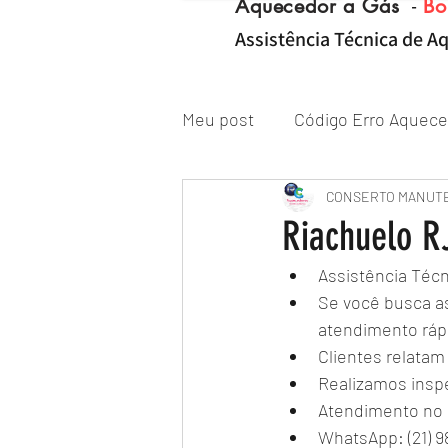
Aquecedor a Gás
-
Bo
Assistência Técnica de Aq
Meu post
Código Erro Aquece
"ZONA NORTE RJ" Conserto|
CONSERTO MANUT
Riachuelo R
Assistência Téc
Reparo de Aquecedor a Gás
Se você busca a
atendimento rápi
Clientes relatam
Realizamos insp
Atendimento no 
WhatsApp: (21) 9