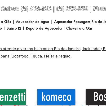
Carioca: (21) 4128-4606 | (21) 2776-5359 | What
 a Gás | Aquecedor de água | Aquecedor Passagem
Rio de 
o | Bairro RJ | Reparo de Aquecedor |Chuveiro a Gás
atende diversos bairros do Rio de Janeiro, incluindo ; 
abana
,
Botafogo
, Tijuca, Méier e região.
Bo
enzetti
komeco