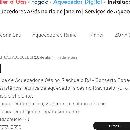
iler a Gás
-
Fogão
-
Aquecedor Digital
-
Instalaç
uecedores a Gás no rio de janeiro | Serviços de Aque
dor a Gás
Aquecedores Rinnai
Rinnai
ZONA 
Aquecedor
ENÇÃO AQUECEDOR
Próximo de Rio de janeiro
28 de abr.
1 min de leitura
Aquecedor 
J
nica de Aquecedor a Gás no Riachuelo RJ – Conserto Espec
Zona sul RJ
aquecedor
aquecedores
ssistência técnica de aquecedor a gás no Riachuelo RJ, o
do e eficiente.
 aquecedor não liga, vazamento e cheiro de gás.
eção, regulagem e reparo completo.
Riachuelo RJ
acesso
8773-5359