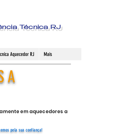
ência Técnica RJ
Técnica Aquecedor RJ
Mais
S A
sivamente em aquecedores a
cemos pela sua confiança!