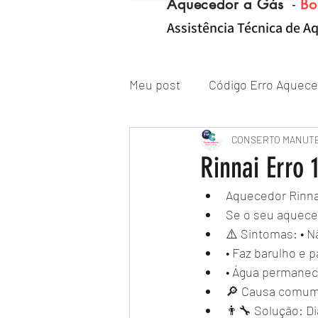
Aquecedor a Gás
-
Bo
Assistência Técnica de Aq
Meu post
Código Erro Aquece
"ZONA NORTE RJ" Conserto|
CONSERTO MANUT
Rinnai Erro 1
Aquecedor Rinnai 
Reparo de Aquecedor a Gás
Se o seu aquecedo
⚠️ Sintomas: • 
• Faz barulho e p
• Água permanece
🔎 Causa comum:
👨‍🔧 Solução: D