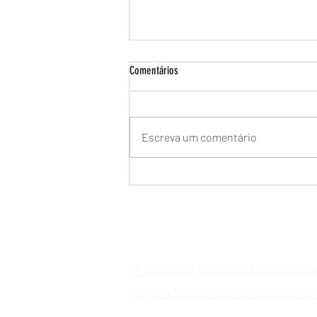
Comentários
Escreva um comentário
Manutenção de Aquecedor a Gás Bosch
no Recreio dos Bandeirantes -
Assistência Técnica Especializada
A Reparos Carioca Aquecedor
empresas de nome semelhan