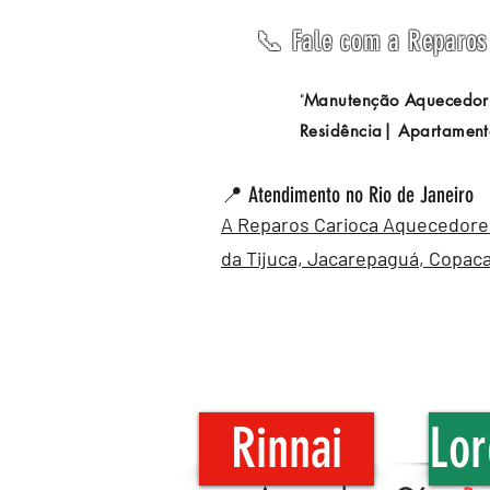
📞 Fale com a Reparos 
Manutenção Aquecedor
"
Residência| Apartament
📍 Atendimento no Rio de Janeiro
A Reparos Carioca Aquecedores 
da Tijuca,
Jacarepaguá
,
Copac
Rinnai
Lor