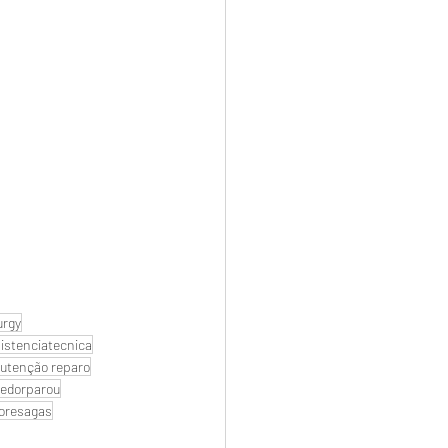
urgy
istenciatecnica
utenção reparo
edorparou
oresagas