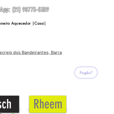
sApp: (21) 98773-5359
Janeiro Aquecedor |Casa|
Recreio dos Bandeirantes, Barra
Fogão?
sch
Rheem