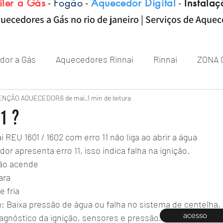
iler a Gás
-
Fogão
-
Aquecedor Digital
-
Instalaç
uecedores a Gás no rio de janeiro | Serviços de Aque
dor a Gás
Aquecedores Rinnai
Rinnai
ZONA 
Aquecedor
ENÇÃO AQUECEDOR
Próximo de Rio de janeiro
6 de mai.
1 min de leitura
Aquecedor 
1 ?
REU 1601 / 1602 com erro 11 não liga ao abrir a água
Zona sul RJ
aquecedor
aquecedores
r apresenta erro 11, isso indica falha na ignição.
Não acende
ara
 fria
 Baixa pressão de água ou falha no sistema de centelha.
acesso
iagnóstico da ignição, sensores e pressão.