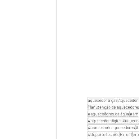
aquecedor a gás
Aquecedor 
Manutenção de aquecedore
#aquecedores de água
#emp
#aquecedor digital
#aquece
#consertodeaquecedores
#
#SuporteTecnico
Erro 11
err