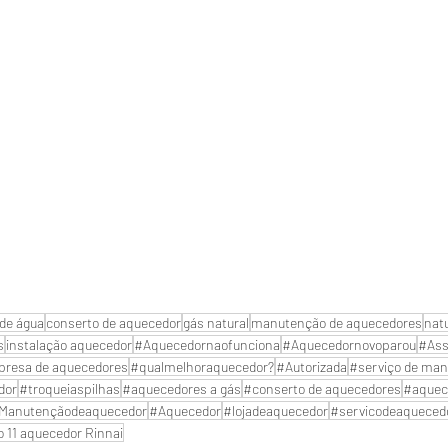
de água
conserto de aquecedor
gás natural
manutenção de aquecedores
nat
s
instalação aquecedor
#Aquecedornaofunciona
#Aquecedornovoparou
#Ass
resa de aquecedores
#qualmelhoraquecedor?
#Autorizada
#serviço de man
dor
#troqueiaspilhas
#aquecedores a gás
#conserto de aquecedores
#aquec
Manutençãodeaquecedor
#Aquecedor
#lojadeaquecedor
#servicodeaqueced
o 11 aquecedor Rinnai