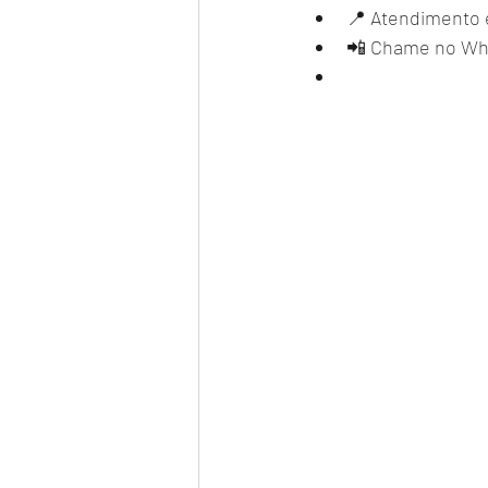
📍 Atendimento 
📲 Chame no Wh