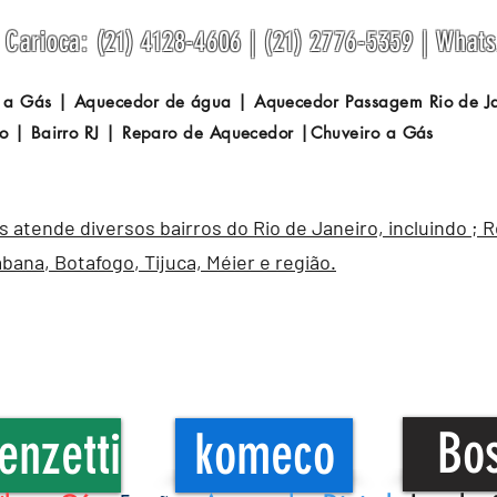
Carioca: (21) 4128-4606 | (21) 2776-5359 | What
 a Gás | Aquecedor de água | Aquecedor Passagem
Rio de 
o | Bairro RJ | Reparo de Aquecedor |Chuveiro a Gás
atende diversos bairros do Rio de Janeiro, incluindo ; 
abana
,
Botafogo
, Tijuca, Méier e região.
Bo
enzetti
komeco