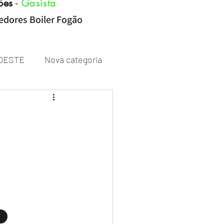
ões
-
Gasista
cedores Boiler Fogão
OESTE
Nova categoria
Rheem