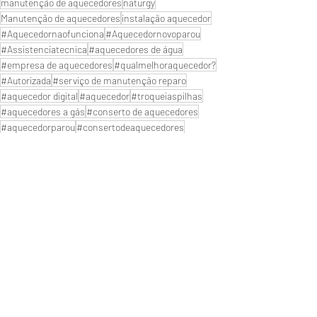
manutenção de aquecedores
naturgy
Manutenção de aquecedores
instalação aquecedor
#Aquecedornaofunciona
#Aquecedornovoparou
#Assistenciatecnica
#aquecedores de água
#empresa de aquecedores
#qualmelhoraquecedor?
#Autorizada
#serviço de manutenção reparo
#aquecedor digital
#aquecedor
#troqueiaspilhas
#aquecedores a gás
#conserto de aquecedores
#aquecedorparou
#consertodeaquecedores
#Manutençãodeaquecedor
#Aquecedor
#lojadeaquecedor
#servicodeaquecedoresagas
#SuporteTecnico
#assistência técnica
Sakura Brasil
Próximo de Rio de janeiro
Reparo de Aquecedor a Gás
ZONA OESTE