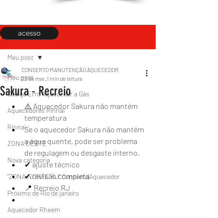
acesso
Post
Meu post
CONSERTO MANUTENÇÃO AQUECEDOR
Meu post
22 de mar.
1 min de leitura
Sakura - Recreio
Código Erro Aquecedor a Gás
⚠️ Aquecedor Sakura não mantém 
Aquecedores Rinnai
temperatura
Rinnai
Se o aquecedor Sakura não mantém 
a água quente, pode ser problema 
ZONA OESTE
de regulagem ou desgaste interno.
Nova categoria
✔ ajuste técnico
✔ revisão completa
"ZONA NORTE RJ" Conserto|Aquecedor
📍 Recreio RJ
Próximo de Rio de janeiro
Aquecedor Rheem