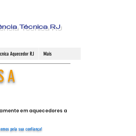
ência Técnica RJ
Técnica Aquecedor RJ
Mais
S A
sivamente em aquecedores a
cemos pela sua confiança!