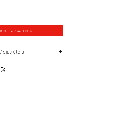
ionar ao carrinho
 dias úteis
ar em perfeitas condições dentro da 