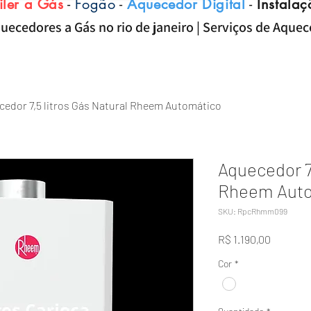
iler a Gás
-
Fogão
-
Aquecedor Digital
-
Instalaç
uecedores a Gás no rio de janeiro | Serviços de Aque
cedor 7,5 litros Gás Natural Rheem Automático
Aquecedor 7,
Rheem Auto
SKU: RpcRhmm099
Preço
R$ 1.190,00
Cor
*