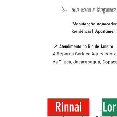
📞 Fale com a Reparos 
Manutenção Aquecedor
"
Residência| Apartament
📍 Atendimento no Rio de Janeiro
A Reparos Carioca Aquecedores 
da Tijuca,
Jacarepaguá
,
Copac
Rinnai
Lor