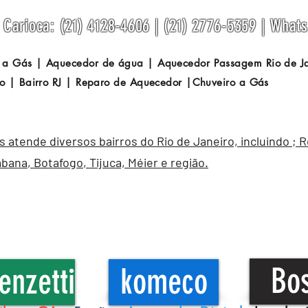
Carioca: (21) 4128-4606 | (21) 2776-5359 | What
 a Gás | Aquecedor de água | Aquecedor Passagem
Rio de 
o | Bairro RJ | Reparo de Aquecedor |Chuveiro a Gás
atende diversos bairros do Rio de Janeiro, incluindo ; 
abana
,
Botafogo
, Tijuca, Méier e região.
Bo
enzetti
komeco