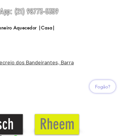
sApp: (21) 98773-5359
Janeiro Aquecedor |Casa|
Recreio dos Bandeirantes, Barra
Fogão?
sch
Rheem