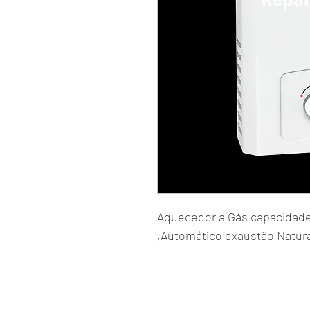
Aquecedor a Gás capacidade 7
,Automático exaustão Natura