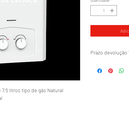
Quantidade
*
Adic
Prazo devolução 7
O aparelho precisa est
embalagem original .
,5 litros tipo de gás Natural 
l 