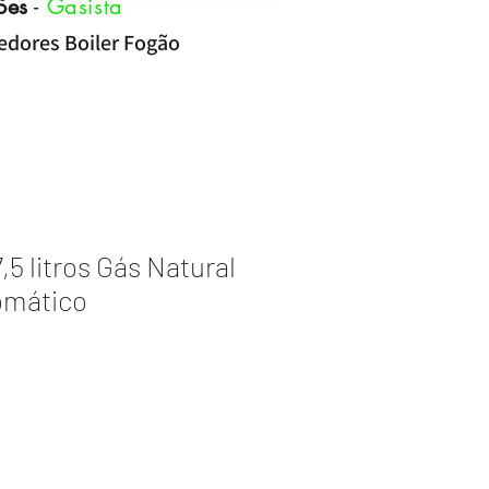
ões
-
Gasista
cedores Boiler Fogão
5 litros Gás Natural
mático