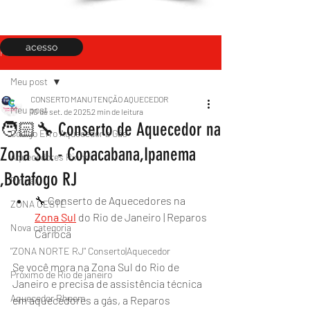
acesso
Post
Meu post
CONSERTO MANUTENÇÃO AQUECEDOR
Meu post
10 de set. de 2025
2 min de leitura
🧑🏻‍🔧 Conserto de Aquecedor na
Código Erro Aquecedor a Gás
Zona Sul - Copacabana,Ipanema
Aquecedores Rinnai
,Botafogo RJ
Rinnai
🔧 Conserto de Aquecedores na 
ZONA OESTE
Zona
Sul
 do Rio de Janeiro | Reparos 
Nova categoria
Carioca
"ZONA NORTE RJ" Conserto|Aquecedor
Se você mora na Zona Sul do Rio de 
Próximo de Rio de janeiro
Janeiro e precisa de assistência técnica 
Aquecedor Rheem
em aquecedores a gás, a Reparos 