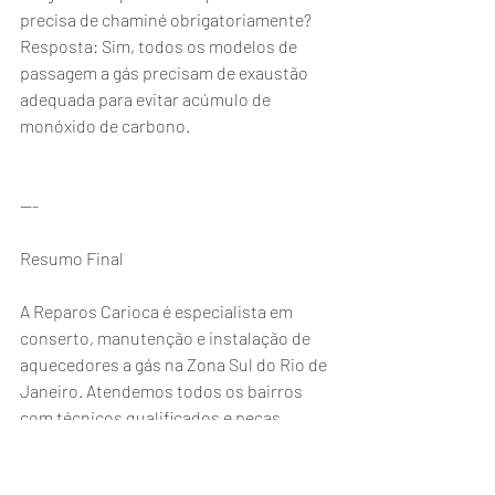
precisa de chaminé obrigatoriamente?
Resposta: Sim, todos os modelos de 
passagem a gás precisam de exaustão 
adequada para evitar acúmulo de 
monóxido de carbono.
---
Resumo Final
A Reparos Carioca é especialista em 
conserto, manutenção e instalação de 
aquecedores a gás na Zona Sul do Rio de 
Janeiro. Atendemos todos os bairros 
com técnicos qualificados e peças 
originais das marcas Rinnai, Lorenzetti, 
Bosch, Komeco, Sakura e Kobe.