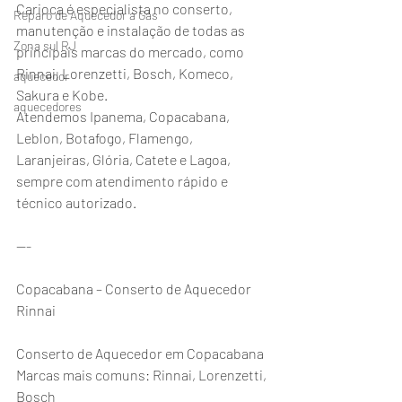
Carioca é especialista no conserto, 
Reparo de Aquecedor a Gás
manutenção e instalação de todas as 
Zona sul RJ
principais marcas do mercado, como 
Rinnai, Lorenzetti, Bosch, Komeco, 
aquecedor
Sakura e Kobe.
aquecedores
Atendemos Ipanema, Copacabana, 
Leblon, Botafogo, Flamengo, 
Laranjeiras, Glória, Catete e Lagoa, 
sempre com atendimento rápido e 
técnico autorizado.
---
Copacabana – Conserto de Aquecedor 
Rinnai
Conserto de Aquecedor em Copacabana
Marcas mais comuns: Rinnai, Lorenzetti, 
Bosch